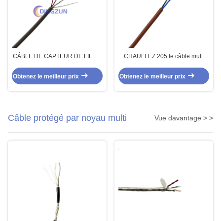
CÂBLE DE CAPTEUR DE FIL DE
CHAUFFEZ 205 le câble multi
L'EXTRA-FIN 3CORE
200c 2core de capteur de noyau
de silicone du câble 2 X 0.34mm2
Obtenez le meilleur prix
Obtenez le meilleur prix
FEP de MC Dingzun
Câble protégé par noyau multi
Vue davantage > >