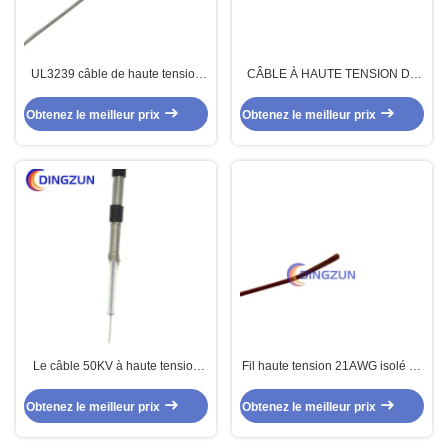
UL3239 câble de haute tension
CÂBLE À HAUTE TENSION DE
du silicone 0.75MM2 10KV
SILICONE D'AGG 10KV
Obtenez le meilleur prix
Obtenez le meilleur prix
Le câble 50KV à haute tension
Fil haute tension 21AWG isolé au
Fep 200C de Dingzun a protégé
silicone
le fil
Obtenez le meilleur prix
Obtenez le meilleur prix