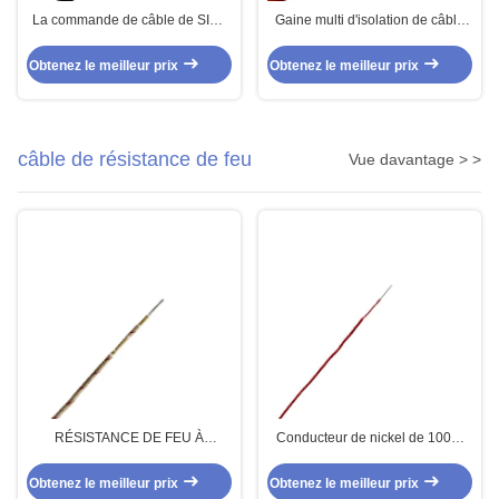
La commande de câble de SIHF
Gaine multi d'isolation de câble
Dingzun câble l'isolation de PVC
de silicone de noyau du noyau
du noyau 2X0.75mm2 2 et le
3X14awg de SIHF 3 pour des
Obtenez le meilleur prix
Obtenez le meilleur prix
câble multi de capteur de câble
appareils de chauffage
de noyau de gaine
câble de résistance de feu
Vue davantage > >
RÉSISTANCE DE FEU À
Conducteur de nickel de 100%
HAUTES TEMPÉRATURES DE
câble tressé Gn400 de fibre de
FIL DU MICA UL5107
verre de 400 degrés
Obtenez le meilleur prix
Obtenez le meilleur prix