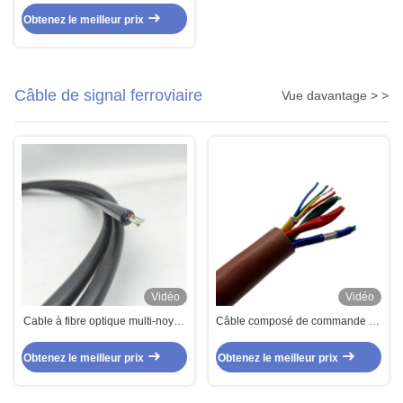
à hautes températures
Obtenez le meilleur prix
Câble de signal ferroviaire
Vue davantage > >
Vidéo
Vidéo
Cable à fibre optique multi-noyau
Câble composé de commande de
G.652D câble à mode unique 8
câble de paires multi multi
fibres
ferroviaires de noyau
Obtenez le meilleur prix
Obtenez le meilleur prix