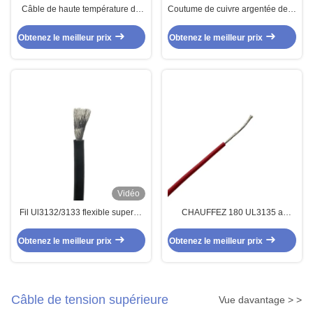
Câble de haute température du
Coutume de cuivre argentée de fil
câble 200C de gaine d'isolation
de silicone de micro de SIF SIFE
de silicone des noyaux 2 X
0,1
Obtenez le meilleur prix
Obtenez le meilleur prix
0.5mm2 de SIHF 2
Vidéo
Fil Ul3132/3133 flexible superbe
CHAUFFEZ 180 UL3135 a
de silicone de la CHALEUR 180
échoué le fil à hautes
températures 16AWG 273/0,08
Obtenez le meilleur prix
Obtenez le meilleur prix
de silicone
Câble de tension supérieure
Vue davantage > >