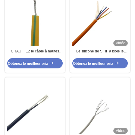
Vidéo
CHAUFFEZ le câble à hautes
Le silicone de SIHF a isolé le
températures 4mm2 de silicone
câble de commande multi du
de la terre moulue échoué par
noyau 200c pour les appareils de
Obtenez le meilleur prix
Obtenez le meilleur prix
180 jaune/vert
chauffage 4core 4 X 14AWG
Vidéo