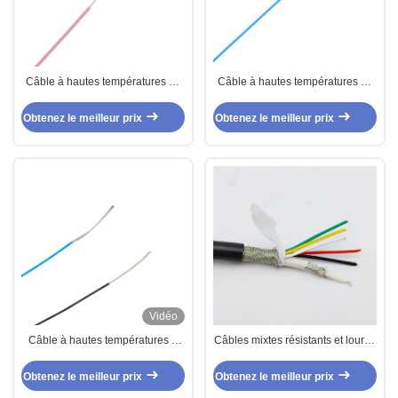
Câble à hautes températures de
Câble à hautes températures de
téflon de l'électronique
téflon de PFA
Obtenez le meilleur prix
Obtenez le meilleur prix
Vidéo
Câble à hautes températures à
Câbles mixtes résistants et lourds
haute tension de téflon
pour la transmission de signaux
électriques
Obtenez le meilleur prix
Obtenez le meilleur prix