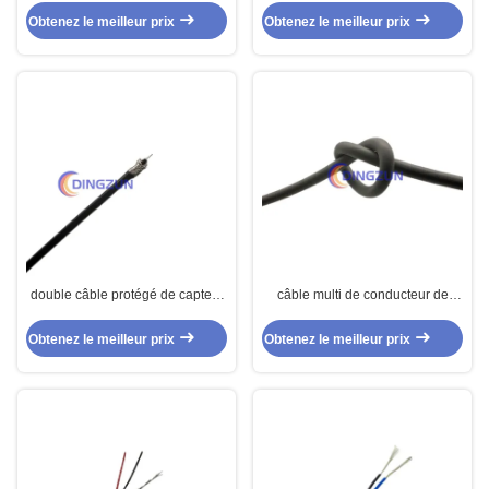
multi de noyau de capteur
noyaux
Obtenez le meilleur prix
Obtenez le meilleur prix
double câble protégé de capteur
câble multi de conducteur de
pour l'équipement de pesage
capteur de faible diamètre de 4
noyaux
Obtenez le meilleur prix
Obtenez le meilleur prix