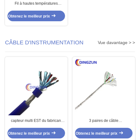
Fil à hautes températures
d'UL1180 PTFE pour le matériel
électrique
Obtenez le meilleur prix
CÂBLE D'INSTRUMENTATION
Vue davantage > >
capteur multi EST du fabricant
3 paires de câble
5pairs de câble des paires
d'instrumentation ont protégé le
24awg/OS
câble de capteur
Obtenez le meilleur prix
Obtenez le meilleur prix