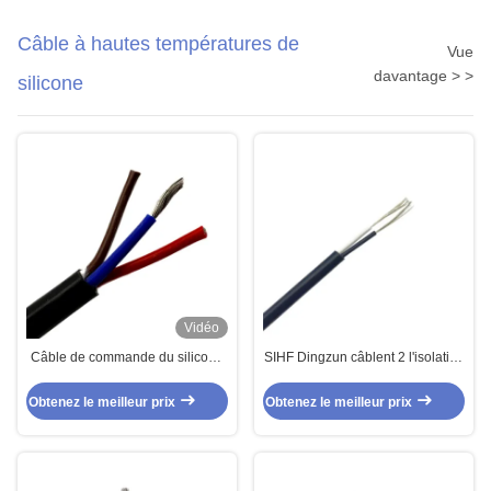
Câble à hautes températures de
Vue
davantage > >
silicone
Vidéo
Câble de commande du silicone
SIHF Dingzun câblent 2 l'isolation
multipolaire/Ul4622 de noyau de
de silicone des noyaux 2 X
SIHF 3 Ul4600
0.5mm2 et le câble de haute
Obtenez le meilleur prix
Obtenez le meilleur prix
température du câble 200C de
gaine