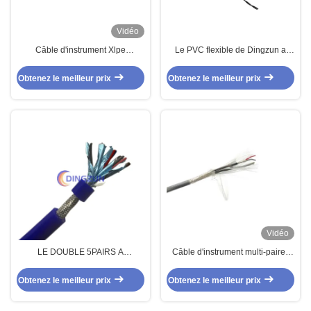
Vidéo
Câble d'instrument Xlpe
Le PVC flexible de Dingzun a
multipaires 4 paires
protégé des données les paires
que multi instrumentation le câble
Obtenez le meilleur prix
Obtenez le meilleur prix
5 paires
Vidéo
LE DOUBLE 5PAIRS A
Câble d'instrument multi-paires
PROTÉGÉ LE CÂBLE MULTI
personnalisé 2 paires de câbles
D'ÉQUIPEMENT DE PAIRES
de commande 30awg FEP 200C
Obtenez le meilleur prix
Obtenez le meilleur prix