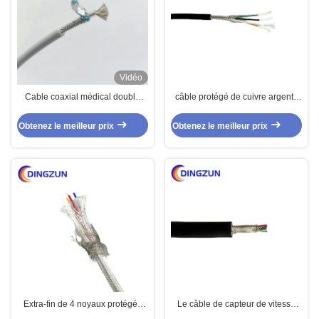
Vidéo
Cable coaxial médical double
câble protégé de cuivre argenté
écran super doux câble
du capteur 4core
personnalisé
Obtenez le meilleur prix
Obtenez le meilleur prix
Extra-fin de 4 noyaux protégée
Le câble de capteur de vitesse
pesant le câble de commande
pour la locomotive a protégé 4