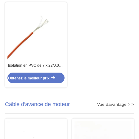
Isolation en PVC de 7 x 22/0.08 7
noyaux et commande multi de
capteur de câble de noyau de
Obtenez le meilleur prix
gaine
Câble d'avance de moteur
Vue davantage > >