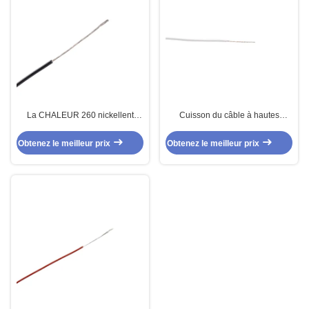
La CHALEUR 260 nickellent
Cuisson du câble à hautes
l'A.W.G. d'A.W.G. 16 d'A.W.G. à
températures de l'équipement
hautes températures de cuivre 17
PTFE
Obtenez le meilleur prix
Obtenez le meilleur prix
du câble 18 de PTFE