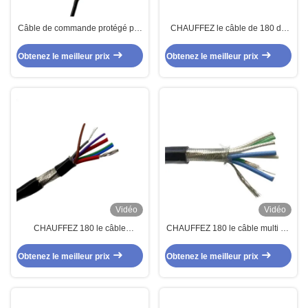
Câble de commande protégé par
CHAUFFEZ le câble de 180 de
extra-fin multi de noyau de SIHF
milliseconde Multi Pair Twisted
4core
données argenté de l'en cuivre
Obtenez le meilleur prix
Obtenez le meilleur prix
Rs485
Vidéo
Vidéo
CHAUFFEZ 180 le câble
CHAUFFEZ 180 le câble multi de
industriel de câble de commande
capteur de noyau du câble de
de milliseconde Composite 2 X
commande de noyau de
Obtenez le meilleur prix
Obtenez le meilleur prix
16AWG +5 X 24AWG
milliseconde Pvc Insualted
Sheathed 6