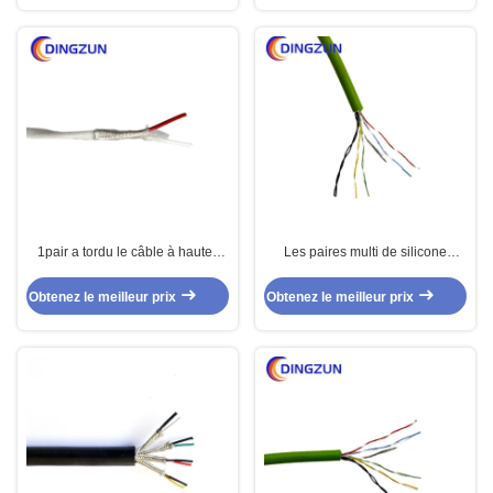
1pair a tordu le câble à hautes
Les paires multi de silicone
températures protégé de 1mm2
instrumentation le câble 5pairs
Fep
Obtenez le meilleur prix
Obtenez le meilleur prix