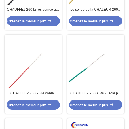
CHAUFFEZ 260 la résistance que
Le solide de la CHALEUR 260 a
thermique a échoué le câble à
échoué l'A.W.G. d'A.W.G. 13 du
hautes températures de PTFE
câble isolé 14 de PTFE pour
Obtenez le meilleur prix
Obtenez le meilleur prix
pour le matériel d'éclairage
l'instrumentation
CHAUFFEZ 260 26 le câble à
CHAUFFEZ 260 A.W.G. isolé par
hautes températures d'A.W.G.
PTFE à haute tension 11AWG du
PTFE d'A.W.G. 22 d'A.W.G. 24
multiconducteur de câble 12
Obtenez le meilleur prix
Obtenez le meilleur prix
pour les appareils électriques