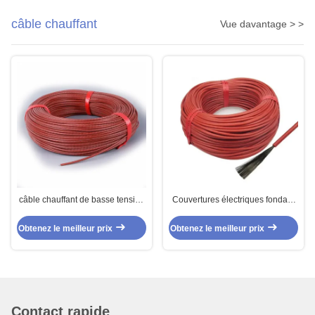
câble chauffant
Vue davantage > >
câble chauffant de basse tension
Couvertures électriques fondant
de fibre de carbone de 5V 12V
le caoutchouc de silicone de fibre
24V 36V 48V pour l'équipement
de carbone de câble chauffant
Obtenez le meilleur prix
Obtenez le meilleur prix
de soins de santé
18K isolé 20ohm
Contact rapide