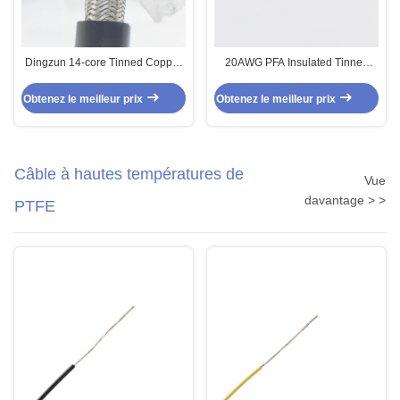
Dingzun 14-core Tinned Copper
20AWG PFA Insulated Tinned
Silicone Insulated Silver-plated
Copper Cable Green
Copper Shielded Cable
Obtenez le meilleur prix
Obtenez le meilleur prix
(14*1mm² Yellow Core Black
Sheath)
Câble à hautes températures de
Vue
davantage > >
PTFE