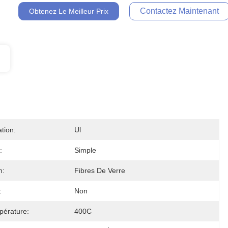
Contactez Maintenant
Obtenez Le Meilleur Prix
ation:
Ul
:
Simple
n:
Fibres De Verre
:
Non
pérature:
400C