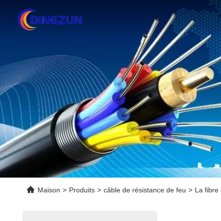
Maison
>
Produits
>
câble de résistance de feu
>
La fibre