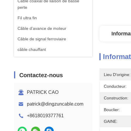
Câble coaxial de liaison de basse
perte
Fil ultra fin
Câble d'avance de moteur
Informa
Câble de signal ferroviaire
câble chauffant
Informat
Contactez-nous
Lieu D'origine:
Conducteur:
PATRICK CAO
Construction:
patrick@dingzuncable.com
Bouclier:
+8618019377761
GAINE: