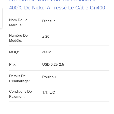
400℃ De Nickel A Tressé Le Câble Gn400
Nom De La
Dingzun
Marque:
Numéro De
z-20
Modèle:
MOQ:
300M
Prix:
USD 0.25-2.5
Détails De
Rouleau
L'emballage:
Conditions De
T/T, L/C
Paiement: