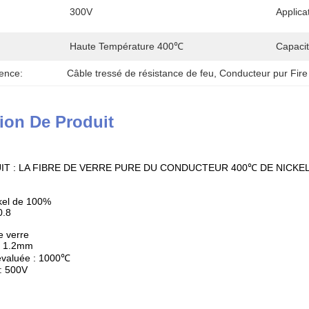
300V
Applica
Haute Température 400℃
Capacit
ence:
Câble tressé de résistance de feu
, 
Conducteur pur Fire
ion De Produit
T : LA FIBRE DE VERRE PURE DU CONDUCTEUR 400℃ DE NICKEL
kel de 100%
0.8
de verre
 : 1.2mm
évaluée : 1000℃
: 500V