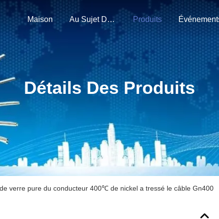
Maison
Au Sujet De Nous
Produits
Événement
Détails Des Produits
 de verre pure du conducteur 400℃ de nickel a tressé le câble Gn400