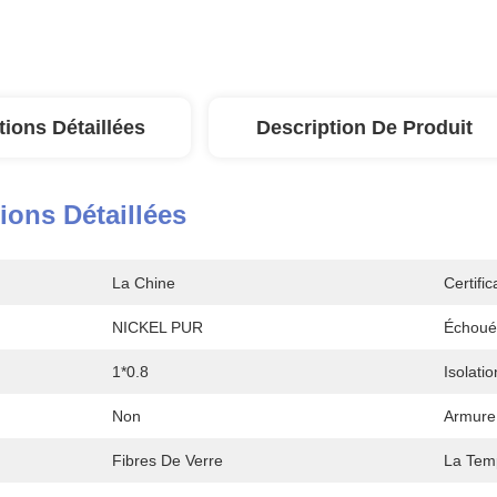
tions Détaillées
Description De Produit
ions Détaillées
La Chine
Certific
NICKEL PUR
Échoué
1*0.8
Isolatio
Non
Armure
Fibres De Verre
La Tem