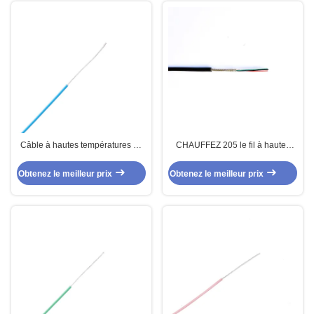
Câble à hautes températures du
CHAUFFEZ 205 le fil à hautes
téflon 32AWG UL1929 PFA pour
températures de silicone
l'instrumentation
d'isolation des noyaux 4 X
Obtenez le meilleur prix
Obtenez le meilleur prix
26AWG FEP de MC 4 pour le
câble de commande