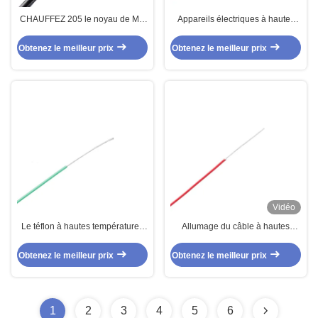
CHAUFFEZ 205 le noyau de MC
Appareils électriques à hautes
2 que 200 l'isolation à hautes
températures du câble 16AWG de
températures de gaine du câble
téflon d'UL10110 PFA
Obtenez le meilleur prix
Obtenez le meilleur prix
FEP de degré a étamé le fil
protégé de cuivre
Vidéo
Le téflon à hautes températures
Allumage du câble à hautes
de PFA a couvert le fil 36AWG à
températures 10AWG UL10503
10AWG
PFA de téflon
Obtenez le meilleur prix
Obtenez le meilleur prix
1
2
3
4
5
6