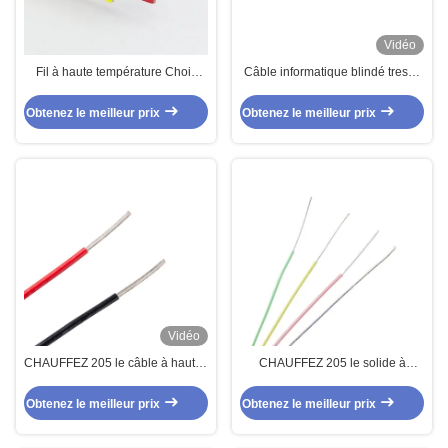
Vidéo
Fil à haute température Choix
Câble informatique blindé tressé
d'isolation à noyau unique: FEP /
individuel multi-paires FEP – 4
PTFE / PFA / ETFE
paires 18 AWG 450/750V
Obtenez le meilleur prix
Obtenez le meilleur prix
TC/FEP/ISCR/Silicone
Vidéo
CHAUFFEZ 205 le câble à hautes
CHAUFFEZ 205 le solide à
températures de téflon d'UL1577
hautes températures isolé de
FEP pour l'instrumentation
câble de téflon de fil d'AF200 FEP
Obtenez le meilleur prix
Obtenez le meilleur prix
échoué