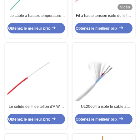
Vidéo
Le câble à hautes températures
Fil à haute tension isolé du téflon
de téflon de 36 A.W.G. a tressé
22AWG pour l'instrumentation
UL1882 pour les appareils
Obtenez le meilleur prix
Obtenez le meilleur prix
électriques
Le solide de fil de téflon d'A.W.G.
UL20604 a isolé le câble à
de la haute température 30 de
hautes températures de téflon
PFA a échoué
pour allumer A.W.G. 2 x 18
Obtenez le meilleur prix
Obtenez le meilleur prix