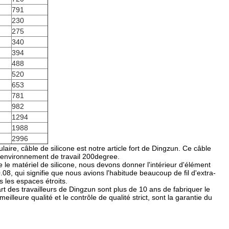
791
230
275
340
394
488
520
653
781
982
1294
1988
2996
câble de silicone est notre article fort de Dingzun. Ce câble
 à l'environnement de travail 200degree.
le matériel de silicone, nous devons donner l'intérieur d'élément
0.08, qui signifie que nous avions l'habitude beaucoup de fil d'extra-
s les espaces étroits.
t des travailleurs de Dingzun sont plus de 10 ans de fabriquer le
illeure qualité et le contrôle de qualité strict, sont la garantie du