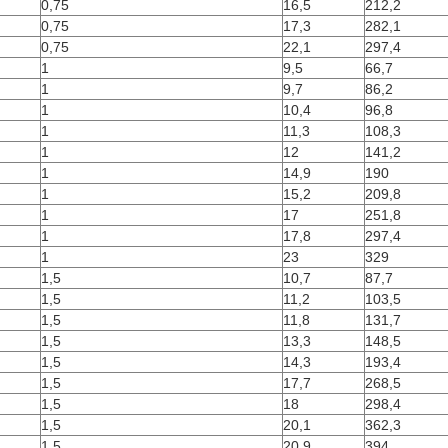
0,75
16,5
212,2
0,75
17,3
282,1
0,75
22,1
297,4
1
9,5
66,7
1
9,7
86,2
1
10,4
96,8
1
11,3
108,3
1
12
141,2
1
14,9
190
1
15,2
209,8
1
17
251,8
1
17,8
297,4
1
23
329
1,5
10,7
87,7
1,5
11,2
103,5
1,5
11,8
131,7
1,5
13,3
148,5
1,5
14,3
193,4
1,5
17,7
268,5
1,5
18
298,4
1,5
20,1
362,3
1,5
20,9
394