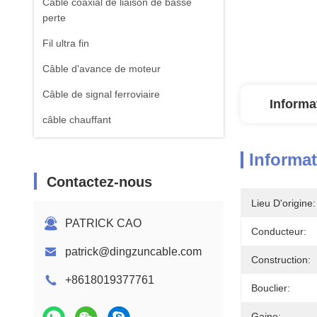
Câble coaxial de liaison de basse
perte
Fil ultra fin
Câble d'avance de moteur
Câble de signal ferroviaire
Informa
câble chauffant
Informat
Contactez-nous
Lieu D'origine:
PATRICK CAO
Conducteur:
patrick@dingzuncable.com
Construction:
+8618019377761
Bouclier:
Gaine: