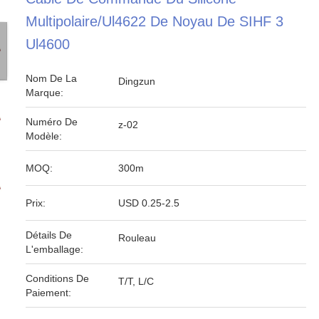
Multipolaire/Ul4622 De Noyau De SIHF 3
Ul4600
Nom De La
Dingzun
Marque:
Numéro De
z-02
Modèle:
MOQ:
300m
Prix:
USD 0.25-2.5
Détails De
Rouleau
L'emballage:
Conditions De
T/T, L/C
Paiement: