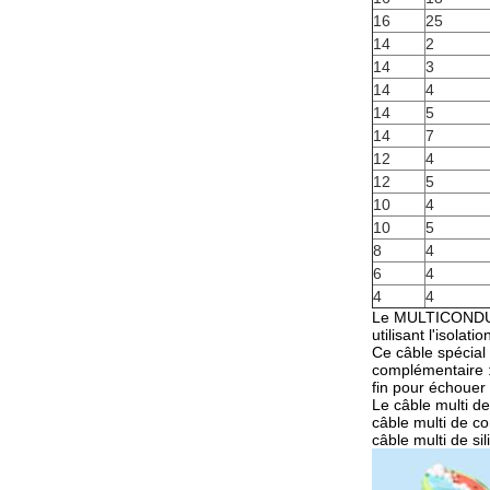
16
25
14
2
14
3
14
4
14
5
14
7
12
4
12
5
10
4
10
5
8
4
6
4
4
4
Le MULTICONDUCT
utilisant l'isolat
Ce câble spécial
complémentaire : 
fin pour échouer 
Le câble multi d
câble multi de co
câble multi de s