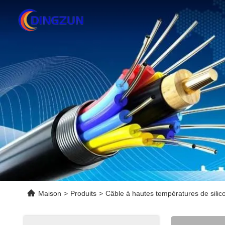
Maison
>
Produits
>
Câble à hautes températures de silic