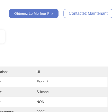
Contactez Maintenant
Obtenez Le Meilleur Prix
ation:
Ul
:
Échoué
n:
Silicone
:
NON
pérature:
200C