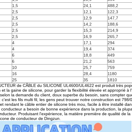
1,5
24,1
488,2
2,5
12,1
122,3
2,5
12,9
147,7
2,5
14,2
188,6
2,5
15,3
214,9
2,5
16,9
265,7
4
17,1
294
4
19,4
374
6
18,8
449
6
21,2
563
10
25,7
759
16
28,4
1180
25
35
1810
EUR de CÂBLE du SILICONE UL4600/UL4622 est produit très populaire, 
ion et la gaine de silicone, pour garder la flexibilité élevée et approprié
 selon la demande du client, doux superbe du besoin, sans compter que 
c'est les fils multi fil, les gens peut trouver notre construction est 798/
et rendant le câble entier de silicone très mou, facile à être installé dan
e conducteur a besoin de bonne expérience dans la production, la plupar
nducteur. Produisant l'expérience, la matière première de qualité de la me
ilicone de conducteur de Dingzun.