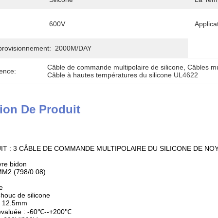
600V
Applica
provisionnement:
2000M/DAY
Câble de commande multipolaire de silicone
, 
Câbles mu
ence:
Câble à hautes températures du silicone UL4622
ion De Produit
T : 3 CÂBLE DE COMMANDE MULTIPOLAIRE DU SILICONE DE NOY
vre bidon
MM2 (798/0.08)
ne
chouc de silicone
 : 12.5mm
évaluée : -60℃--+200℃