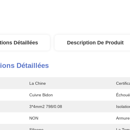
tions Détaillées
Description De Produit
ions Détaillées
La Chine
Certific
Cuivre Bidon
Échoué
3*4mm2 798/0.08
Isolatio
NON
Armure
Silicone
La Tem