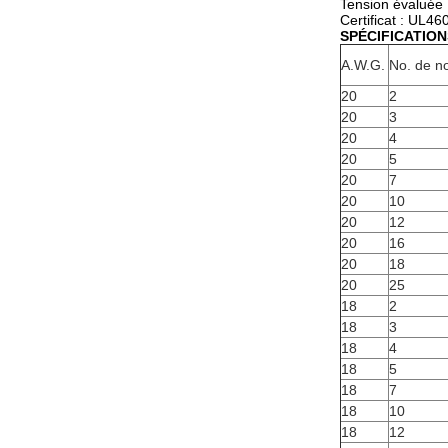
Tension évaluée
Certificat : UL4
SPÉCIFICATIO
A.W.G.
No. de n
20
2
20
3
20
4
20
5
20
7
20
10
20
12
20
16
20
18
20
25
18
2
18
3
18
4
18
5
18
7
18
10
18
12