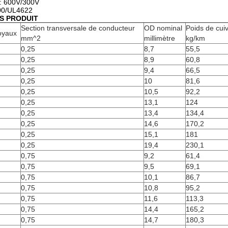
 : 600V/300V
600/UL4622
NS PRODUIT
Section transversale de conducteur
OD nominal
Poids de cui
oyaux
mm^2
millimètre
kg/km
0,25
8,7
55,5
0,25
8,9
60,8
0,25
9,4
66,5
0,25
10
81,6
0,25
10,5
92,2
0,25
13,1
124
0,25
13,4
134,4
0,25
14,6
170,2
0,25
15,1
181
0,25
19,4
230,1
0,75
9,2
61,4
0,75
9,5
69,1
0,75
10,1
86,7
0,75
10,8
95,2
0,75
11,6
113,3
0,75
14,4
165,2
0,75
14,7
180,3