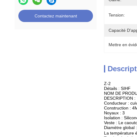
Tension:
Contactez maintenant
Capacité D'ap
Mettre en évid
Descript
Z-2
Détails : SIHF
NOM DE PRODUI
DESCRIPTION :
Conducteur : cui
Construction : 4
Noyaux : 3
Isolation : Silico
Veste : Le caout
Diamètre global
La température 