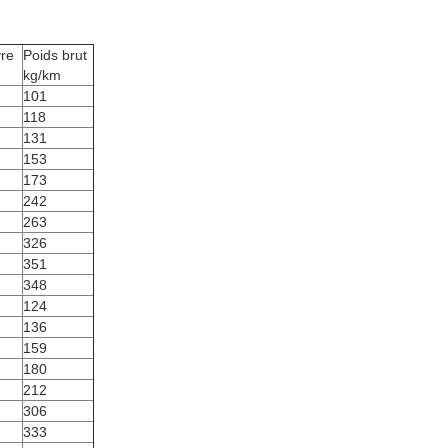
vre
Poids brut
kg/km
101
118
131
153
173
242
263
326
351
348
124
136
159
180
212
306
333