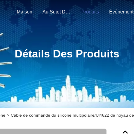
Maison
Au Sujet De Nous
Produits
Événement
Détails Des Produits
one
>
Câble de commande du silicone multipolaire/Ul4622 de noyau d