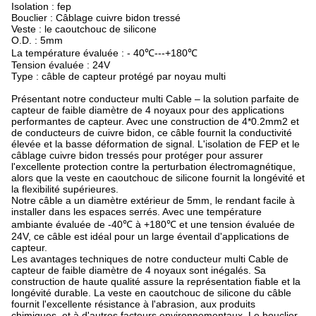
Isolation : fep
Bouclier : Câblage cuivre bidon tressé
Veste : le caoutchouc de silicone
O.D. : 5mm
La température évaluée : - 40℃---+180℃
Tension évaluée : 24V
Type : câble de capteur protégé par noyau multi
Présentant notre conducteur multi Cable – la solution parfaite de
capteur de faible diamètre de 4 noyaux pour des applications
performantes de capteur. Avec une construction de 4*0.2mm2 et
de conducteurs de cuivre bidon, ce câble fournit la conductivité
élevée et la basse déformation de signal. L'isolation de FEP et le
câblage cuivre bidon tressés pour protéger pour assurer
l'excellente protection contre la perturbation électromagnétique,
alors que la veste en caoutchouc de silicone fournit la longévité et
la flexibilité supérieures.
Notre câble a un diamètre extérieur de 5mm, le rendant facile à
installer dans les espaces serrés. Avec une température
ambiante évaluée de -40℃ à +180℃ et une tension évaluée de
24V, ce câble est idéal pour un large éventail d'applications de
capteur.
Les avantages techniques de notre conducteur multi Cable de
capteur de faible diamètre de 4 noyaux sont inégalés. Sa
construction de haute qualité assure la représentation fiable et la
longévité durable. La veste en caoutchouc de silicone du câble
fournit l'excellente résistance à l'abrasion, aux produits
chimiques, et à d'autres facteurs environnementaux. Le bouclier