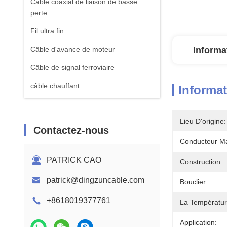
Câble coaxial de liaison de basse
perte
Fil ultra fin
Câble d'avance de moteur
Informa
Câble de signal ferroviaire
câble chauffant
Informat
Lieu D'origine:
Contactez-nous
Conducteur Mat
PATRICK CAO
Construction:
patrick@dingzuncable.com
Bouclier:
+8618019377761
La Températur
Application: