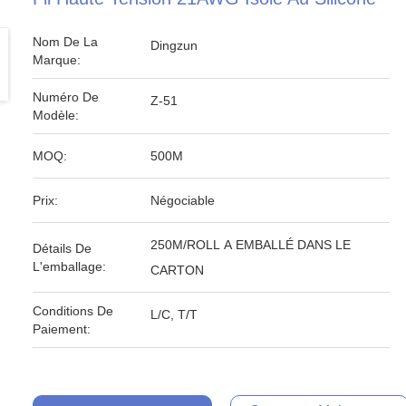
Nom De La
Dingzun
Marque:
Numéro De
Z-51
Modèle:
MOQ:
500M
Prix:
Négociable
250M/ROLL A EMBALLÉ DANS LE
Détails De
L'emballage:
CARTON
Conditions De
L/C, T/T
Paiement: