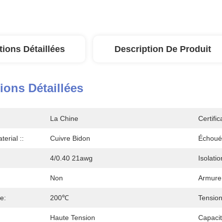
tions Détaillées
Description De Produit
ions Détaillées
La Chine
Certific
erial ::
Cuivre Bidon
Échoué
4/0.40 21awg
Isolatio
Non
Armure
e:
200℃
Tension
Haute Tension
Capacit