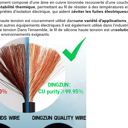
alement composé d'une âme en cuivre toronnée recouverte d'une couche d
stabilité thermique
, permettant au fil de résister à des températures ex
riétés d'isolation électrique, qui aident à
éviter les fuites électriques
e
e haute tension est couramment utilisé dans
une variété d'applications
t autres équipements électriques.Il est également utilisé dans l'indust
e tension.Dans l'ensemble, le fil de silicone haute tension est un
soluti
 environnements exigeants.