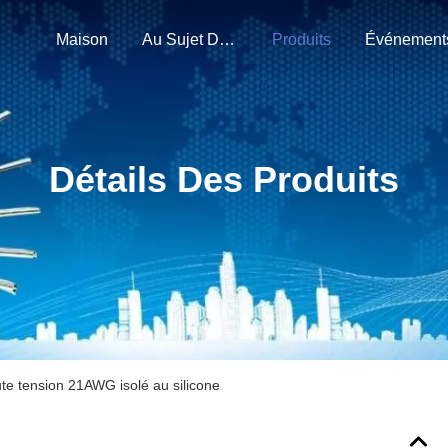
Maison
Au Sujet De Nous
Produits
Événement
Détails Des Produits
ute tension 21AWG isolé au silicone