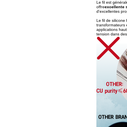
Le fil est génér
offre
excellente 
d'excellentes prop
Le fil de silicon
transformateurs e
applications haut
tension dans des