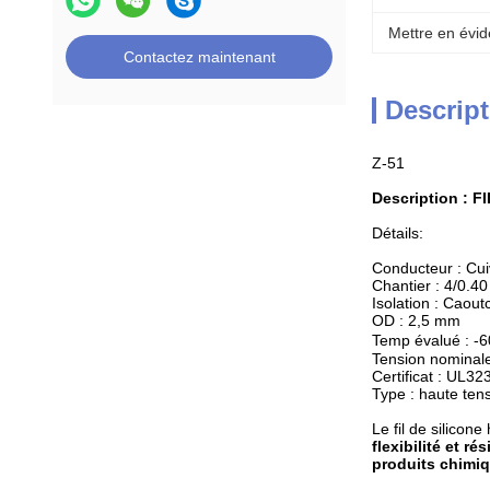
Mettre en évid
Contactez maintenant
Descript
Z-51
Description : 
Détails:
Conducteur : Cu
Chantier : 4/0.40
Isolation : Caout
OD : 2,5 mm
Temp évalué : 
Tension nominale
Certificat : UL32
Type : haute ten
Le fil de silicon
flexibilité et ré
produits chimi