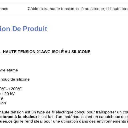
ence:
Câble extra haute tension isolé au silicone
, 
fil haute t
ion De Produit
FIL HAUTE TENSION 21AWG ISOLÉ AU SILICONE
ivre étamé
chouc de silicone
-60℃--+200℃
 : 20 kV
39
sion
e haute tension est un type de fil électrique conçu pour transporter un c
sistance à la chaleur
.Il est fait d'un matériau isolant en caoutchouc de
ques,
ce qui le rend idéal pour une utilisation dans des environnements in