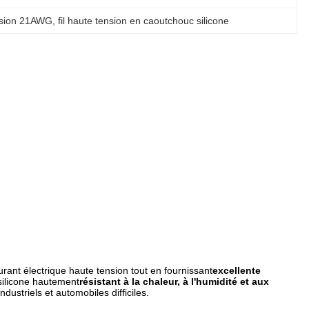
ension 21AWG
, 
fil haute tension en caoutchouc silicone
ourant électrique haute tension tout en fournissant
excellente
 silicone hautement
résistant à la chaleur, à l'humidité et aux
dustriels et automobiles difficiles.