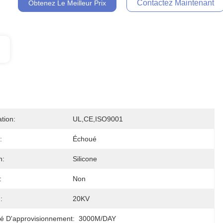
Contactez Maintenant
Obtenez Le Meilleur Prix
ation:
UL,CE,ISO9001
:
Échoué
n:
Silicone
:
Non
:
20KV
é D'approvisionnement:
3000M/DAY