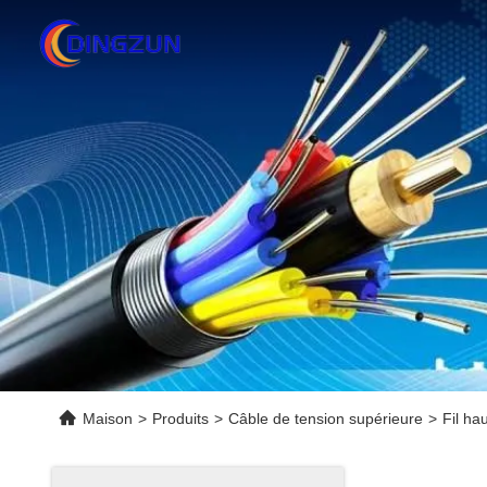
Maison
>
Produits
>
Câble de tension supérieure
>
Fil ha