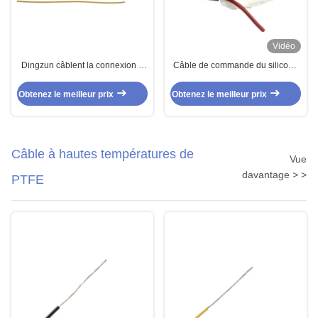
Vidéo
Dingzun câblent la connexion à
Câble de commande du silicone
hautes températures d'isolation
multipolaire/UL4622 noyau de 4
d'ETFE le fil 24AWG 250C
UL4600
Obtenez le meilleur prix
Obtenez le meilleur prix
Câble à hautes températures de
Vue
davantage > >
PTFE