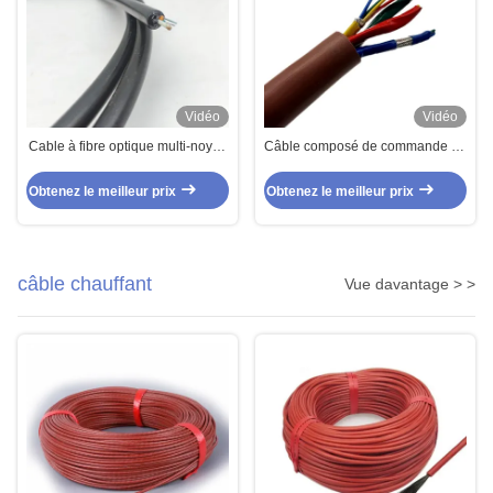
Vidéo
Vidéo
Cable à fibre optique multi-noyau
Câble composé de commande de
G.652D câble à mode unique 8
câble de paires multi multi
fibres
ferroviaires de noyau
Obtenez le meilleur prix
Obtenez le meilleur prix
câble chauffant
Vue davantage > >