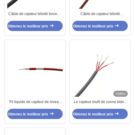
Câble de capteur blindé toronné
Câble de capteur blindé
en PVC 2 conducteurs 2 X 0,25
multiconducteur FEP/silicone
MM2
200c 2 conducteurs 2 X 0,34
Obtenez le meilleur prix
Obtenez le meilleur prix
mm2
Vidéo
Fil liquide de capteur de niveau
Le capteur multi de cuivre bidon
de basse température du câble
de noyau de PVC câblent 4 X
PTFE de Dingzun
0.22MM2 4core
Obtenez le meilleur prix
Obtenez le meilleur prix