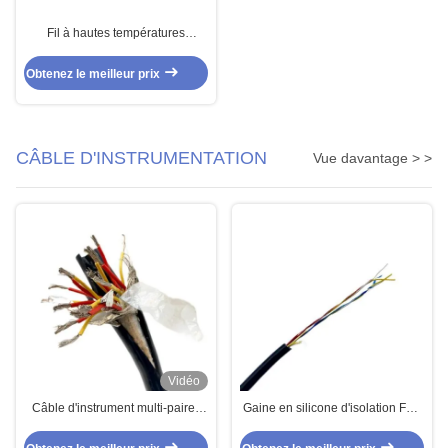
Fil à hautes températures
d'UL1180 PTFE pour le matériel
électrique
Obtenez le meilleur prix
CÂBLE D'INSTRUMENTATION
Vue davantage > >
Vidéo
Câble d'instrument multi-paires
Gaine en silicone d'isolation FEP
blindé blindé de type K câble de
de câble de signal de drone multi
thermocouple 8 paires 16awg
paires 7/0.16 personnalisé 3