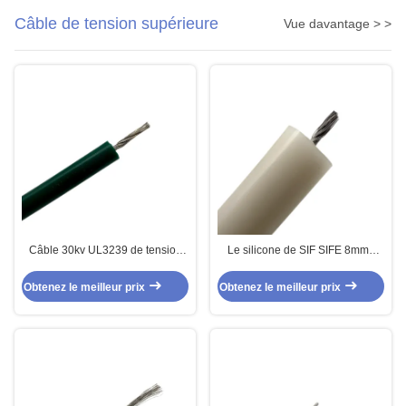
Câble de tension supérieure
Vue davantage > >
Câble 30kv UL3239 de tension
Le silicone de SIF SIFE 8mm2
supérieure d'isolation de silicone
50KVDC a isolé le câble à haute
tension UL3239
Obtenez le meilleur prix
Obtenez le meilleur prix