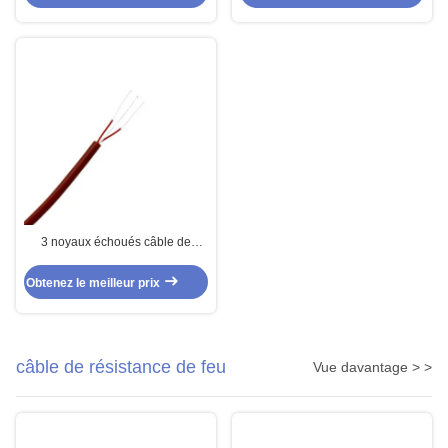
3 noyaux échoués câble de
contrôle/capteur Fep isolé et
gainé de silicone
Obtenez le meilleur prix
câble de résistance de feu
Vue davantage > >