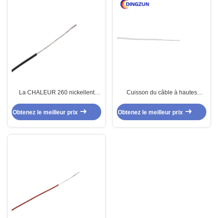
La CHALEUR 260 nickellent
Cuisson du câble à hautes
l'A.W.G. d'A.W.G. 16 d'A.W.G. à
températures de l'équipement
hautes températures de cuivre 17
PTFE
Obtenez le meilleur prix
Obtenez le meilleur prix
du câble 18 de PTFE