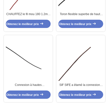
CHAUFFEZ le fil mou 180 1.2mm
Toron flexible superbe de haute
superbe de silicone
température de fil du silicone
HEAT180
Obtenez le meilleur prix
Obtenez le meilleur prix
Connexion à hautes
SIF SIFE a étamé la connexion à
températures de SIF SIFE 250c
hautes températures de cuivre
l'isolation du fil 20AWG ETFE
d'isolation du câble 250C 24AWG
Obtenez le meilleur prix
Obtenez le meilleur prix
PFA de silicone le fil