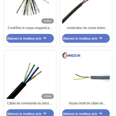
Vidéo
Contrôlez le noyau engainé par
conducteur de cuivre bidon
PVC isolé par PVC de câble de
échoué multi de câble de
câble multi de capteur 9
commande de PVC 2core
Obtenez le meilleur prix
Obtenez le meilleur prix
Vidéo
Câble de commande du silicone
Noyau multi de câble de
Ul4600/Ul4622 multi de noyau de
commande du silicone
4 noyaux
UL4600/UL4622 noyau de 2
Obtenez le meilleur prix
Obtenez le meilleur prix