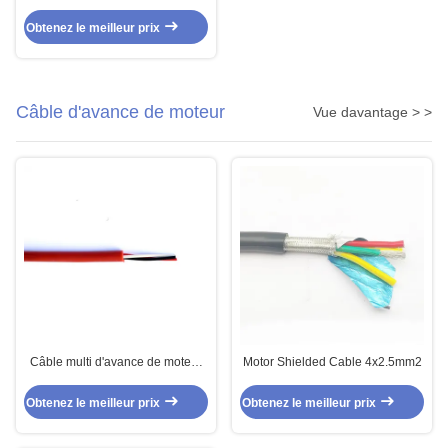
noyaux et commande multi de
capteur de câble de noyau de
Obtenez le meilleur prix
gaine
Câble d'avance de moteur
Vue davantage > >
Câble multi d'avance de moteur
Motor Shielded Cable 4x2.5mm2
du noyau 3x14AWG pour les
appareils électroniques
Obtenez le meilleur prix
Obtenez le meilleur prix