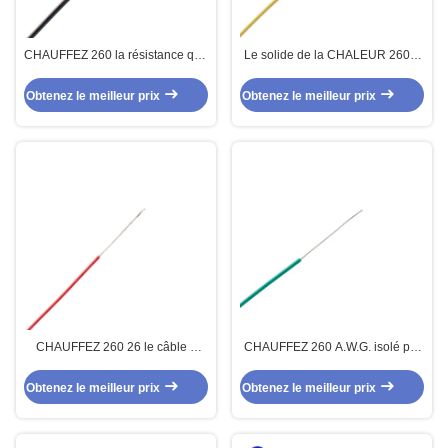
CHAUFFEZ 260 la résistance que
Le solide de la CHALEUR 260 a
thermique a échoué le câble à
échoué l'A.W.G. d'A.W.G. 13 du
hautes températures de PTFE
câble isolé 14 de PTFE pour
Obtenez le meilleur prix
Obtenez le meilleur prix
pour le matériel d'éclairage
l'instrumentation
CHAUFFEZ 260 26 le câble à
CHAUFFEZ 260 A.W.G. isolé par
hautes températures d'A.W.G.
PTFE à haute tension 11AWG du
PTFE d'A.W.G. 22 d'A.W.G. 24
multiconducteur de câble 12
Obtenez le meilleur prix
Obtenez le meilleur prix
pour les appareils électriques