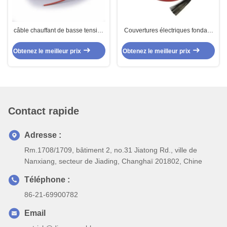
câble chauffant de basse tension
Couvertures électriques fondant
de fibre de carbone de 5V 12V
le caoutchouc de silicone de fibre
24V 36V 48V pour l'équipement
de carbone de câble chauffant
Obtenez le meilleur prix
Obtenez le meilleur prix
de soins de santé
18K isolé 20ohm
Contact rapide
Adresse :
Rm.1708/1709, bâtiment 2, no.31 Jiatong Rd., ville de
Nanxiang, secteur de Jiading, Changhaï 201802, Chine
Téléphone :
86-21-69900782
Email