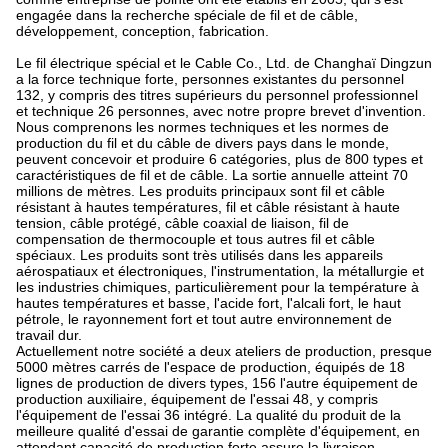
engagée dans la recherche spéciale de fil et de câble,
développement, conception, fabrication.
Le fil électrique spécial et le Cable Co., Ltd. de Changhaï Dingzun
a la force technique forte, personnes existantes du personnel
132, y compris des titres supérieurs du personnel professionnel
et technique 26 personnes, avec notre propre brevet d'invention.
Nous comprenons les normes techniques et les normes de
production du fil et du câble de divers pays dans le monde,
peuvent concevoir et produire 6 catégories, plus de 800 types et
caractéristiques de fil et de câble. La sortie annuelle atteint 70
millions de mètres. Les produits principaux sont fil et câble
résistant à hautes températures, fil et câble résistant à haute
tension, câble protégé, câble coaxial de liaison, fil de
compensation de thermocouple et tous autres fil et câble
spéciaux. Les produits sont très utilisés dans les appareils
aérospatiaux et électroniques, l'instrumentation, la métallurgie et
les industries chimiques, particulièrement pour la température à
hautes températures et basse, l'acide fort, l'alcali fort, le haut
pétrole, le rayonnement fort et tout autre environnement de
travail dur.
Actuellement notre société a deux ateliers de production, presque
5000 mètres carrés de l'espace de production, équipés de 18
lignes de production de divers types, 156 l'autre équipement de
production auxiliaire, équipement de l'essai 48, y compris
l'équipement de l'essai 36 intégré. La qualité du produit de la
meilleure qualité d'essai de garantie complète d'équipement, en
attendant capacité de production forte assure la livraison