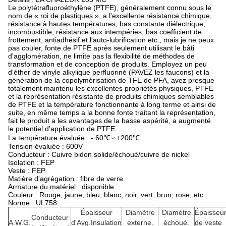
Le polytétrafluoroéthylène (PTFE), généralement connu sous le
nom de « roi de plastiques », a l'excellente résistance chimique,
résistance à hautes températures, bas constante diélectrique,
incombustible, résistance aux intempéries, bas coefficient de
frottement, antiadhésif et l'auto-lubrification etc., mais je ne peux
pas couler, fonte de PTFE après seulement utilisant le bâti
d'agglomération, ne limite pas la flexibilité de méthodes de
transformation et de conception de produits. Employez un peu
d'éther de vinyle alkylique perfluoriné (PAVEZ les faucons) et la
génération de la copolymérisation de TFE de PFA, avez presque
totalement maintenu les excellentes propriétés physiques, PTFE
et la représentation résistante de produits chimiques semblables
de PTFE et la température fonctionnante à long terme et ainsi de
suite, en même temps a la bonne fonte traitant la représentation,
fait le produit a les avantages de la basse aspérité, a augmenté
le potentiel d'application de PTFE.
La température évaluée : - 60℃∽+200℃
Tension évaluée : 600V
Conducteur : Cuivre bidon solide/échoué/cuivre de nickel
Isolation : FEP
Veste : FEP
Matière d'agrégation : fibre de verre
Armature du matériel : disponible
Couleur : Rouge, jaune, bleu, blanc, noir, vert, brun, rose, etc.
Norme : UL758
Épaisseur
Diamètre
Diamètre
Épaisseu
Conducteur
A.W.G.
d'Avg.Insulation
externe.
échoué.
de veste