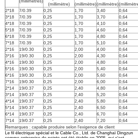
(millimètres)
(millimètre)
(millimètre)
(millimètre)
(millimètr
2*18
7/0.39
0,25
1,70
3,40
0,64
3*18
7/0.39
0,25
1,70
3,70
0,64
4*18
7/0.39
0,25
1,70
4,10
0,64
5*18
7/0.39
0,25
1,70
4,60
0,64
6*18
7/0.39
0,25
1,70
4,80
0,64
7*18
7/0.39
0,25
1,70
5,10
0,64
2*16
19/0.30
0,25
2,00
4,00
0,64
3*16
19/0.30
0,25
2,00
4,30
0,64
4*16
19/0.30
0,25
2,00
4,80
0,64
5*16
19/0.30
0,25
2,00
5,40
0,64
6*16
19/0.30
0,25
2,00
5,60
0,64
7*16
19/0.30
0,25
2,00
6,00
0,64
2*14
19/0.37
0,25
2,40
4,80
0,64
3*14
19/0.37
0,25
2,40
5,20
0,64
4*14
19/0.37
0,25
2,40
5,80
0,64
5*14
19/0.37
0,25
2,40
6,50
0,64
6*14
19/0.37
0,25
2,40
6,70
0,64
7*14
19/0.37
0,25
2,40
7,20
0,64
Remarques : capable produire selon l'exigence de client
Le fil électrique spécial et le Cable Co., Ltd. de Changhaï Dingzun
comme entreprise de pointe ont été établis en 2005, qui s'est