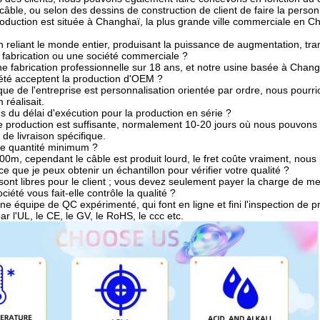
de câble, ou selon des dessins de construction de client de faire la person
oduction est située à Changhaï, la plus grande ville commerciale en C
reliant le monde entier, produisant la puissance de augmentation, transf
 fabrication ou une société commerciale ?
fabrication professionnelle sur 18 ans, et notre usine basée à Changh
iété acceptent la production d'OEM ?
ique de l'entreprise est personnalisation orientée par ordre, nous pourr
réalisait.
s du délai d'exécution pour la production en série ?
e production est suffisante, normalement 10-20 jours où nous pouvons 
ai de livraison spécifique.
tre quantité minimum ?
00m, cependant le câble est produit lourd, le fret coûte vraiment, nou
 que je peux obtenir un échantillon pour vérifier votre qualité ?
sont libres pour le client ; vous devez seulement payer la charge de m
iété vous fait-elle contrôle la qualité ?
ne équipe de QC expérimenté, qui font en ligne et fini l'inspection de 
par l'UL, le CE, le GV, le RoHS, le ccc etc.