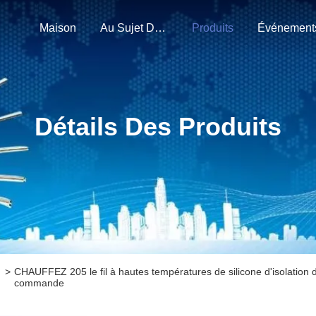
Maison
Au Sujet De Nous
Produits
Événement
Détails Des Produits
>
CHAUFFEZ 205 le fil à hautes températures de silicone d'isolatio
commande