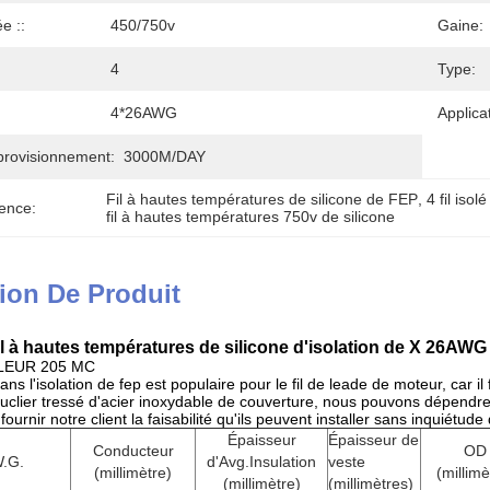
e ::
450/750v
Gaine:
4
Type:
4*26AWG
Applica
provisionnement:
3000M/DAY
Fil à hautes températures de silicone de FEP
, 
4 fil iso
ence:
fil à hautes températures 750v de silicone
ion De Produit
 fil à hautes températures de silicone d'isolation de X 26A
HALEUR 205 MC
ns l'isolation de fep est populaire pour le fil de leade de moteur, car il 
uclier tressé d'acier inoxydable de couverture, nous pouvons dépendre
fournir notre client la faisabilité qu'ils peuvent installer sans inquiétu
Épaisseur
Épaisseur de
Conducteur
OD
.G.
d'Avg.Insulation
veste
(millimètre)
(millimè
(millimètre)
(millimètres)