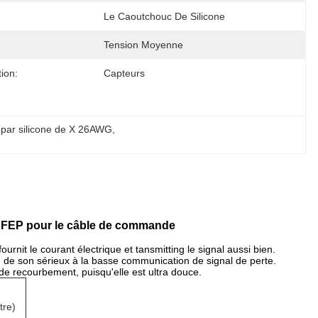
Le Caoutchouc De Silicone
Tension Moyenne
tion:
Capteurs
lé par silicone de X 26AWG
, 
WG FEP pour le câble de commande
fournit le courant électrique et tansmitting le signal aussi bien.
 de son sérieux à la basse communication de signal de perte.
de de recourbement, puisqu'elle est ultra douce.
tre)