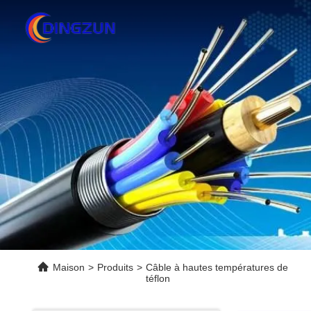
Maison
>
Produits
>
Câble à hautes températures de
téflon