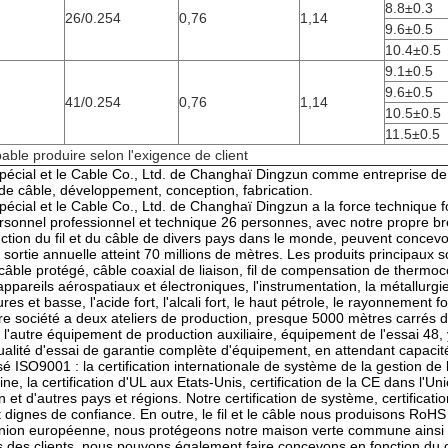
8.8±0.3
26/0.254
0,76
1,14
9.6±0.5
10.4±0.5
9.1±0.5
9.6±0.5
41/0.254
0,76
1,14
10.5±0.5
11.5±0.5
ble produire selon l'exigence de client
e spécial et le Cable Co., Ltd. de Changhaï Dingzun comme entreprise de
t de câble, développement, conception, fabrication.
 spécial et le Cable Co., Ltd. de Changhaï Dingzun a la force technique 
rsonnel professionnel et technique 26 personnes, avec notre propre b
tion du fil et du câble de divers pays dans le monde, peuvent concevoir
a sortie annuelle atteint 70 millions de mètres. Les produits principaux so
câble protégé, câble coaxial de liaison, fil de compensation de thermoco
 appareils aérospatiaux et électroniques, l'instrumentation, la métallurg
es et basse, l'acide fort, l'alcali fort, le haut pétrole, le rayonnement f
re société a deux ateliers de production, presque 5000 mètres carrés d
 l'autre équipement de production auxiliaire, équipement de l'essai 48, 
ualité d'essai de garantie complète d'équipement, en attendant capacité
é ISO9001 : la certification internationale de système de la gestion de l
ine, la certification d'UL aux Etats-Unis, certification de la CE dans l
n et d'autres pays et régions. Notre certification de système, certificat
t dignes de confiance. En outre, le fil et le câble nous produisons Ro
Union européenne, nous protégeons notre maison verte commune ainsi
s des clients, nous pouvons également faire concevons en fonction du c