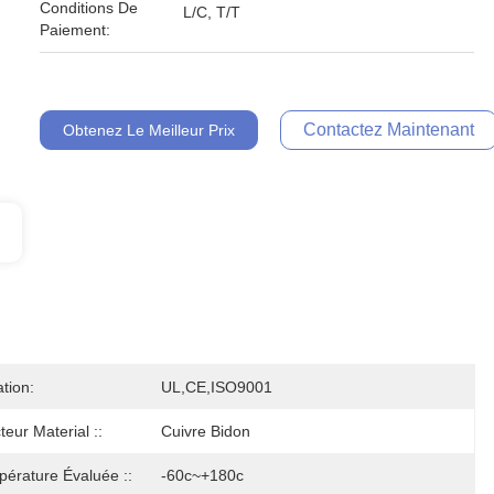
Conditions De
L/C, T/T
Paiement:
Contactez Maintenant
Obtenez Le Meilleur Prix
ation:
UL,CE,ISO9001
eur Material ::
Cuivre Bidon
érature Évaluée ::
-60c~+180c