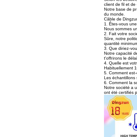
client de fil et 
Notre base de pr
du monde.
Câble de Dingzun 
1. Êtes-vous une
Nous sommes une 
2. Fait votre soc
Sûre, notre polit
quantité minimum 
3. Que diriez-vou
Notre capacité d
t'offrirons le dél
4. Quelle est vo
Habituellement 1
5. Comment est-ce
Les échantillons 
6. Comment la soc
Notre société a u
ont été certifiés 