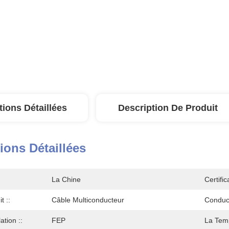
tions Détaillées
Description De Produit
ions Détaillées
La Chine
Certific
t ::
Câble Multiconducteur
Conduct
ation ::
FEP
La Temp