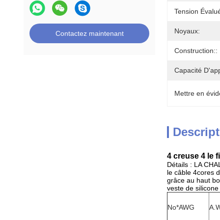
Tension Évalué
Noyaux:
Contactez maintenant
Construction::
Capacité D'ap
Mettre en évid
Descript
4 creuse 4 le
Détails : LA C
le câble 4cores da
grâce au haut bo
veste de silicone 
No*AWG
A.W