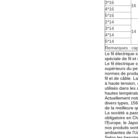
3*16
16
4*16
5*16
2*14
3*14
14
4*14
5*14
Remarques : capa
Le fil électriqu
spéciale de fil e
Le fil électrique
supérieurs du pe
normes de produc
fil et de câble. L
à haute tension, 
utilisés dans les
hautes températur
Actuellement not
divers types, 156
de la meilleure q
La société a pass
obligatoire en Ch
l'Europe, le Japo
nos produits son
ambiantes de l'
Selon les besoin