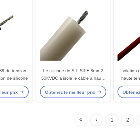
9 de tension
Le silicone de SIF SIFE 8mm2
Isolation 
ion de silicone
50KVDC a isolé le câble à haute
haute te
tension UL3239
leur prix
Obtenez le meilleur prix
Obtenez 
1
2