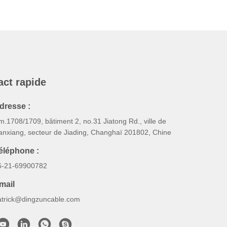
act rapide
dresse :
.1708/1709, bâtiment 2, no.31 Jiatong Rd., ville de
anxiang, secteur de Jiading, Changhaï 201802, Chine
éléphone :
6-21-69900782
mail
atrick@dingzuncable.com