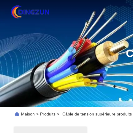
C
Maison
>
Produits
>
Câble de tension supérieure produits 