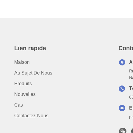
Lien rapide
Cont
Maison
A
Rm
Au Sujet De Nous
N
Produits
T
Nouvelles
8
Cas
E
Contactez-Nous
p