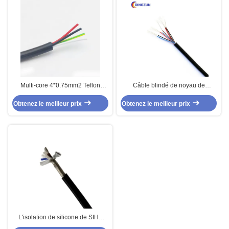
Multi-core 4*0.75mm2 Teflon
Câble blindé de noyau de
Insulation And Silicone Rubber
FEP/PFA Insulaton 44 pour les
Obtenez le meilleur prix
Jacket
Obtenez le meilleur prix
moteurs à hautes températures
L'isolation de silicone de SIHF
BPL a étamé la gaine de cuivre de