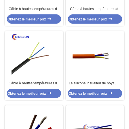
Câble à hautes températures de
Câble à hautes températures de
noyau multi de silicone de Fep de
noyau multi de silicone de Fep de
Obtenez le meilleur prix
2 noyaux
Obtenez le meilleur prix
4 noyaux
Câble à hautes températures de
Le silicone Insualted de noyau du
noyau multi de silicone de Fep de
câble 3 de SIHF BPL Dingzun a
Obtenez le meilleur prix
3 noyaux
Obtenez le meilleur prix
engainé le câble blindé d'écran
de câble multi de noyau