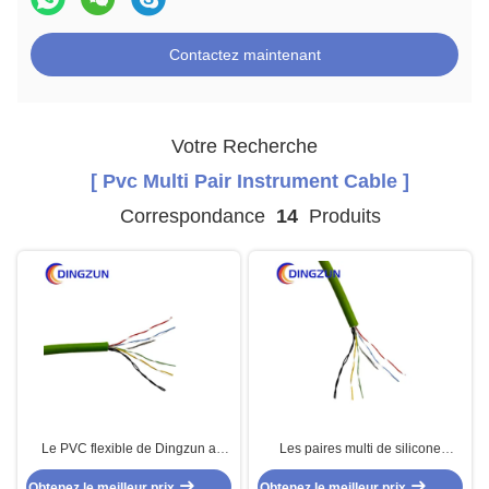
Contactez maintenant
Votre Recherche
[ Pvc Multi Pair Instrument Cable ]
Correspondance
14
Produits
Le PVC flexible de Dingzun a
Les paires multi de silicone
protégé des données les paires
instrumentation le câble 5pairs
Obtenez le meilleur prix
que multi instrumentation le câble
Obtenez le meilleur prix