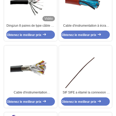
Vidéo
Dingzun 8 paires de type câble de
Cable d'instrumentation à écran
thermocouple de capteur de J
thermique en silicone
Obtenez le meilleur prix
Obtenez le meilleur prix
Cable d'instrumentation
SIF SIFE a étamé la connexion à
informatique haute performance
hautes températures de cuivre
Obtenez le meilleur prix
FEP isolant en silicone
Obtenez le meilleur prix
d'isolation du câble 250C 24AWG
PFA de silicone le fil