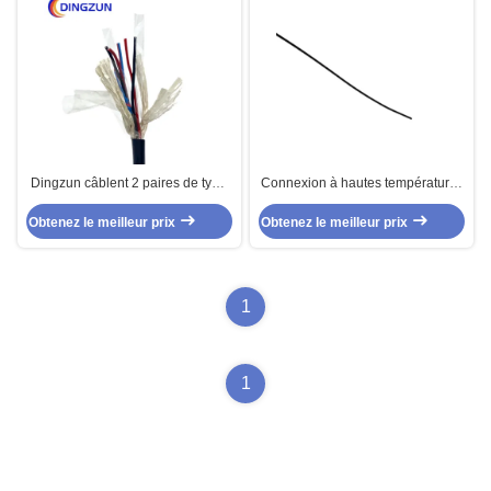
Dingzun câblent 2 paires de type
Connexion à hautes températures
câble de thermocouple d'isolation
de SIF SIFE 250c l'isolation du fil
Obtenez le meilleur prix
de PVC de KXVV
Obtenez le meilleur prix
20AWG ETFE
1
1