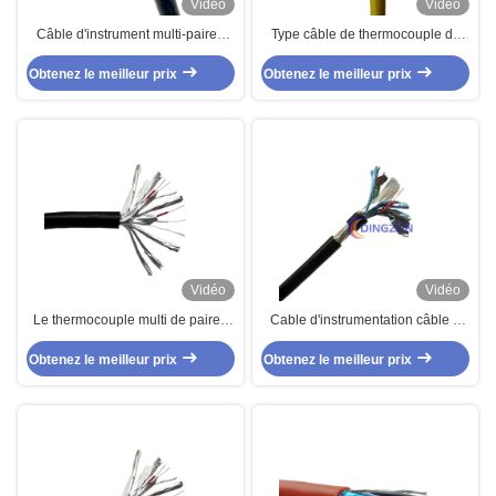
Vidéo
Vidéo
Câble d'instrument multi-paires
Type câble de thermocouple de
blindé blindé de type K câble de
Dingzun d'instrumentation de K 8
Obtenez le meilleur prix
thermocouple 8 paires 16awg
Obtenez le meilleur prix
paires
Vidéo
Vidéo
Le thermocouple multi de paires
Cable d'instrumentation câble à
câblent le type J 8 appareille le
écran IS/OS à plusieurs paires 6
Obtenez le meilleur prix
câble de détecteur à
Obtenez le meilleur prix
paires 24 AWG 300V à 75°C
thermocouple