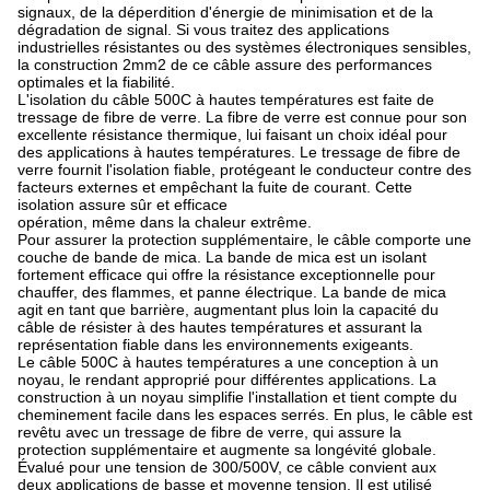
signaux, de la déperdition d'énergie de minimisation et de la
dégradation de signal. Si vous traitez des applications
industrielles résistantes ou des systèmes électroniques sensibles,
la construction 2mm2 de ce câble assure des performances
optimales et la fiabilité.
L'isolation du câble 500C à hautes températures est faite de
tressage de fibre de verre. La fibre de verre est connue pour son
excellente résistance thermique, lui faisant un choix idéal pour
des applications à hautes températures. Le tressage de fibre de
verre fournit l'isolation fiable, protégeant le conducteur contre des
facteurs externes et empêchant la fuite de courant. Cette
isolation assure sûr et efficace
opération, même dans la chaleur extrême.
Pour assurer la protection supplémentaire, le câble comporte une
couche de bande de mica. La bande de mica est un isolant
fortement efficace qui offre la résistance exceptionnelle pour
chauffer, des flammes, et panne électrique. La bande de mica
agit en tant que barrière, augmentant plus loin la capacité du
câble de résister à des hautes températures et assurant la
représentation fiable dans les environnements exigeants.
Le câble 500C à hautes températures a une conception à un
noyau, le rendant approprié pour différentes applications. La
construction à un noyau simplifie l'installation et tient compte du
cheminement facile dans les espaces serrés. En plus, le câble est
revêtu avec un tressage de fibre de verre, qui assure la
protection supplémentaire et augmente sa longévité globale.
Évalué pour une tension de 300/500V, ce câble convient aux
deux applications de basse et moyenne tension. Il est utilisé