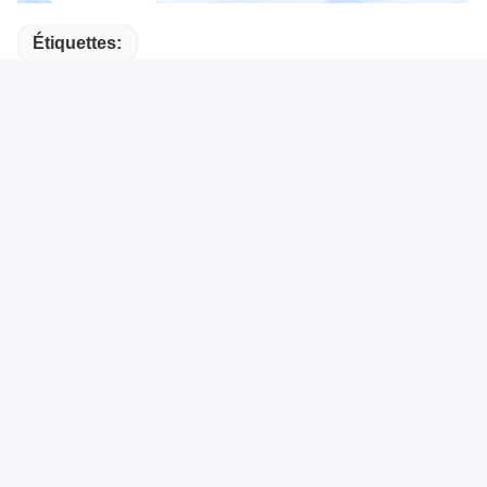
Étiquettes:
Câble Solide De Compensation De Thermocouple
Câble Électrique De Compensation De Thermocouple
Allumage Du Câble De Compensation De Thermocoup
Contact rapide
Adresse :
Rm.1708/1709, bâtiment 2, no.31 Jiatong Rd., ville de
Nanxiang, secteur de Jiading, Changhaï 201802, Chine