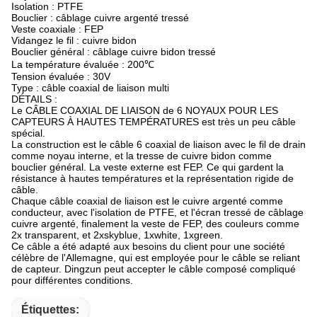
Isolation : PTFE
Bouclier : câblage cuivre argenté tressé
Veste coaxiale : FEP
Vidangez le fil : cuivre bidon
Bouclier général : câblage cuivre bidon tressé
La température évaluée : 200℃
Tension évaluée : 30V
Type : câble coaxial de liaison multi
DÉTAILS :
Le CÂBLE COAXIAL DE LIAISON de 6 NOYAUX POUR LES
CAPTEURS À HAUTES TEMPÉRATURES est très un peu câble
spécial.
La construction est le câble 6 coaxial de liaison avec le fil de drain
comme noyau interne, et la tresse de cuivre bidon comme
bouclier général. La veste externe est FEP. Ce qui gardent la
résistance à hautes températures et la représentation rigide de
câble.
Chaque câble coaxial de liaison est le cuivre argenté comme
conducteur, avec l'isolation de PTFE, et l'écran tressé de câblage
cuivre argenté, finalement la veste de FEP, des couleurs comme
2x transparent, et 2xskyblue, 1xwhite, 1xgreen.
Ce câble a été adapté aux besoins du client pour une société
célèbre de l'Allemagne, qui est employée pour le câble se reliant
de capteur. Dingzun peut accepter le câble composé compliqué
pour différentes conditions.
Étiquettes: