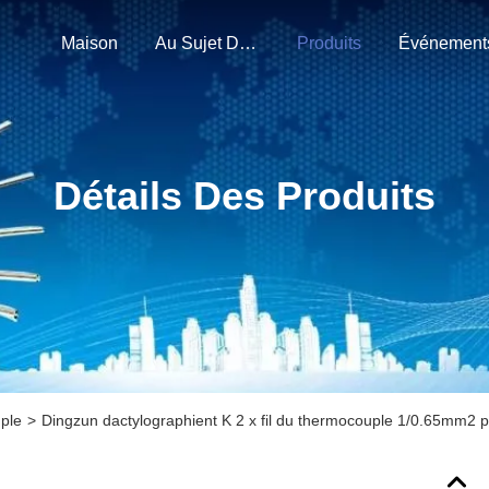
Maison
Au Sujet De Nous
Produits
Événement
Détails Des Produits
ple
>
Dingzun dactylographient K 2 x fil du thermocouple 1/0.65mm2 p