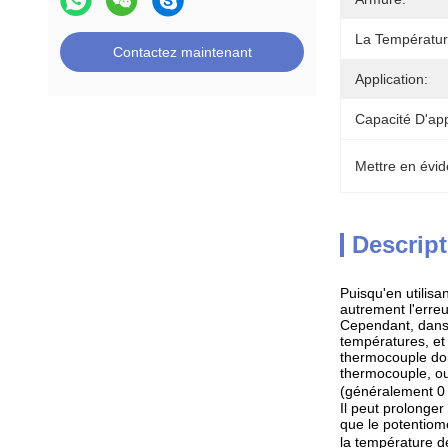
La Températur
Contactez maintenant
Application:
Capacité D'ap
Mettre en évid
Descript
Puisqu'en utilis
autrement l'erre
Cependant, dans l
températures, et 
thermocouple doi
thermocouple, ou
(généralement 0 |
Il peut prolonger
que le potentiomè
la température de