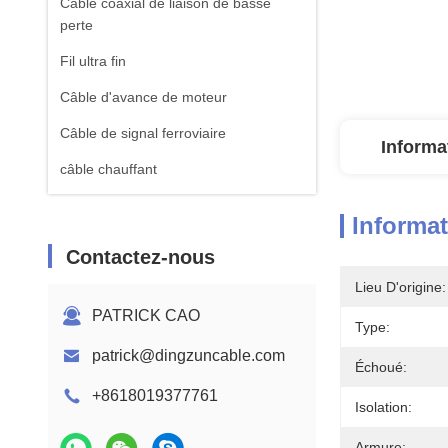
Câble coaxial de liaison de basse
perte
Fil ultra fin
Câble d'avance de moteur
Câble de signal ferroviaire
Informa
câble chauffant
Informat
Contactez-nous
Lieu D'origine:
PATRICK CAO
Type:
patrick@dingzuncable.com
Échoué:
+8618019377761
Isolation:
Armure: