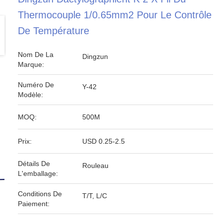
Thermocouple 1/0.65mm2 Pour Le Contrôle
De Température
Nom De La
Dingzun
Marque:
Numéro De
Y-42
Modèle:
MOQ:
500M
Prix:
USD 0.25-2.5
Détails De
Rouleau
L'emballage:
Conditions De
T/T, L/C
Paiement: