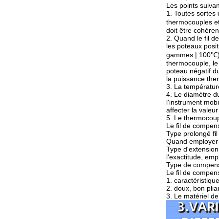
Les points suivan
1. Toutes sortes
thermocouples et
doit être cohéren
2. Quand le fil 
les poteaux posit
gammes | 100℃), a
thermocouple, le 
poteau négatif d
la puissance the
3. La températur
4. Le diamètre du
l'instrument mobi
affecter la valeu
5. Le thermocoupl
Le fil de compens
Type prolongé fil
Quand employer l
Type d'extension
l'exactitude, emp
Type de compensa
Le fil de compens
1. caractéristiqu
2. doux, bon plian
3. Le matériel de