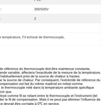
:
300/500V
:
2
e température
, 
Fil échoué de thermocouple
, 
 de référence du thermocouple doit être maintenue constante,
de variable, affectera l'exactitude de la mesure de la température.
st habituellement près de la source de chaleur à hautes
ar la source de chaleur. Par conséquent, l'extrémité de référence du
de compensation est fait du même matériel en métal comme
e le thermocouple relié dans la température ambiante spécifique
enir que.
yé comme fil se reliant entre le thermocouple et l'instrument (tel
r le fil de compensation. Mais il ne peut pas éliminer l'influence de
ce devrait être corrigée à 0℃ en service.