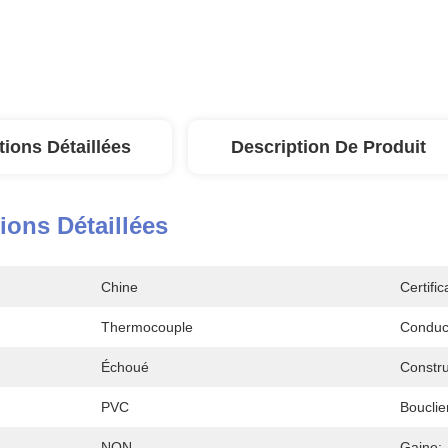
tions Détaillées
Description De Produit
ions Détaillées
Chine
Certific
Thermocouple
Conduc
Échoué
Constru
PVC
Bouclie
NON
Gaine: