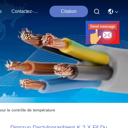
s
Contactez-Nous
Citation
our le contrôle de température
Dingzun Dactylographient K 2 X Fil Du