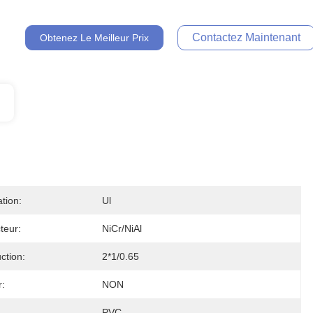
Contactez Maintenant
Obtenez Le Meilleur Prix
ation:
Ul
teur:
NiCr/NiAl
ction:
2*1/0.65
r:
NON
PVC