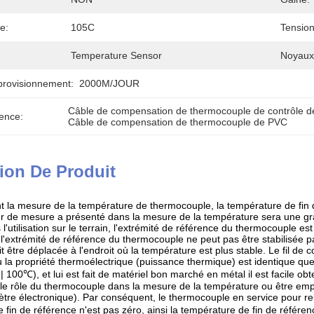
e:
105C
Tension
Temperature Sensor
Noyaux
provisionnement:
2000M/JOUR
Câble de compensation de thermocouple de contrôle d
ence:
Câble de compensation de thermocouple de PVC
ion De Produit
ant la mesure de la température de thermocouple, la température de fin
ur de mesure a présenté dans la mesure de la température sera une gran
'utilisation sur le terrain, l'extrémité de référence du thermocouple e
l'extrémité de référence du thermocouple ne peut pas être stabilisée p
t être déplacée à l'endroit où la température est plus stable. Le fil 
 la propriété thermoélectrique (puissance thermique) est identique qu
 100℃), et lui est fait de matériel bon marché en métal il est facile obt
 le rôle du thermocouple dans la mesure de la température ou être emplo
tre électronique). Par conséquent, le thermocouple en service pour relie
 fin de référence n'est pas zéro, ainsi la température de fin de référen