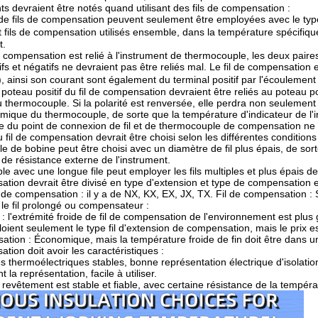
ts devraient être notés quand utilisant des fils de compensation :
 de fils de compensation peuvent seulement être employées avec le typ
 fils de compensation utilisés ensemble, dans la température spécifiqu
t.
de compensation est relié à l'instrument de thermocouple, les deux pair
ifs et négatifs ne devraient pas être reliés mal. Le fil de compensatio
insi son courant sont également du terminal positif par l'écoulement te
poteau positif du fil de compensation devraient être reliés au poteau po
u thermocouple. Si la polarité est renversée, elle perdra non seulemen
rmique du thermocouple, de sorte que la température d'indicateur de l'i
e du point de connexion de fil et de thermocouple de compensation ne
 fil de compensation devrait être choisi selon les différentes conditions
le de bobine peut être choisi avec un diamètre de fil plus épais, de sor
r de résistance externe de l'instrument.
e avec une longue file peut employer les fils multiples et plus épais de 
ation devrait être divisé en type d'extension et type de compensation en 
 de compensation : il y a de NX, KX, EX, JX, TX. Fil de compensation : S
e fil prolongé ou compensateur :
 : l'extrémité froide de fil de compensation de l'environnement est pl
loient seulement le type fil d'extension de compensation, mais le prix es
tion : Économique, mais la température froide de fin doit être dans un
ation doit avoir les caractéristiques :
es thermoélectriques stables, bonne représentation électrique d'isolatio
t la représentation, facile à utiliser.
 revêtement est stable et fiable, avec certaine résistance de la températ