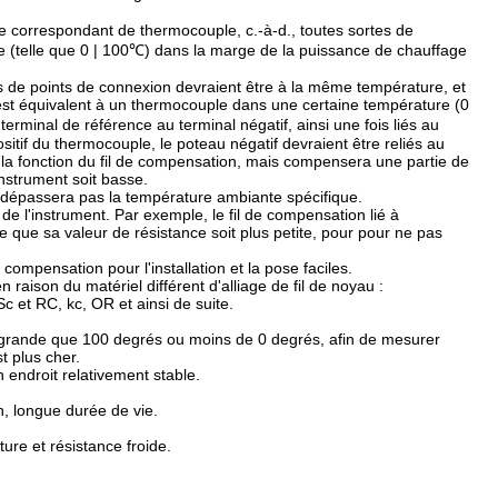
e correspondant de thermocouple, c.-à-d., toutes sortes de
e (telle que 0 | 100℃) dans la marge de la puissance de chauffage
es de points de connexion devraient être à la même température, et
n est équivalent à un thermocouple dans une certaine température (0
rminal de référence au terminal négatif, ainsi une fois liés au
sitif du thermocouple, le poteau négatif devraient être reliés au
t la fonction du fil de compensation, mais compensera une partie de
nstrument soit basse.
 dépassera pas la température ambiante spécifique.
 de l'instrument. Par exemple, le fil de compensation lié à
te que sa valeur de résistance soit plus petite, pour pour ne pas
compensation pour l'installation et la pose faciles.
raison du matériel différent d'alliage de fil de noyau :
c et RC, kc, OR et ainsi de suite.
us grande que 100 degrés ou moins de 0 degrés, afin de mesurer
t plus cher.
 endroit relativement stable.
n, longue durée de vie.
ure et résistance froide.