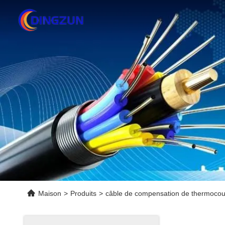
Maison
>
Produits
>
câble de compensation de thermocou