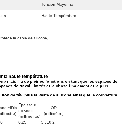
Tension Moyenne
tion:
Haute Température
rotégé le câble de silicone
, 
r la haute température
oup mais il a de pleines fonctions en tant que les espaces de
aces de travail limités et la chose finalement et la plus
tion de fév. plus la veste de silicone ainsi que la couverture
Épaisseur
randedDia.
OD
de veste
illimètre)
(millimètre)
(millimètres)
40
0,25
3.9±0.2