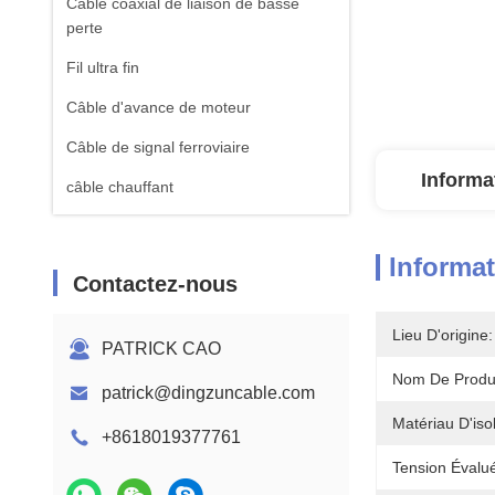
Câble coaxial de liaison de basse
perte
Fil ultra fin
Câble d'avance de moteur
Câble de signal ferroviaire
Informa
câble chauffant
Informat
Contactez-nous
Lieu D'origine:
PATRICK CAO
Nom De Produi
patrick@dingzuncable.com
Matériau D'isol
+8618019377761
Tension Évalué