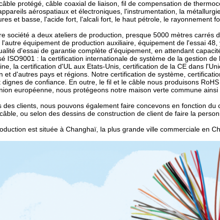
câble protégé, câble coaxial de liaison, fil de compensation de thermoco
 appareils aérospatiaux et électroniques, l'instrumentation, la métallurg
es et basse, l'acide fort, l'alcali fort, le haut pétrole, le rayonnement f
re société a deux ateliers de production, presque 5000 mètres carrés d
 l'autre équipement de production auxiliaire, équipement de l'essai 48, 
ualité d'essai de garantie complète d'équipement, en attendant capacité
é ISO9001 : la certification internationale de système de la gestion de l
ine, la certification d'UL aux Etats-Unis, certification de la CE dans l
n et d'autres pays et régions. Notre certification de système, certificat
t dignes de confiance. En outre, le fil et le câble nous produisons Ro
Union européenne, nous protégeons notre maison verte commune ainsi
s des clients, nous pouvons également faire concevons en fonction du c
de câble, ou selon des dessins de construction de client de faire la person
oduction est située à Changhaï, la plus grande ville commerciale en C