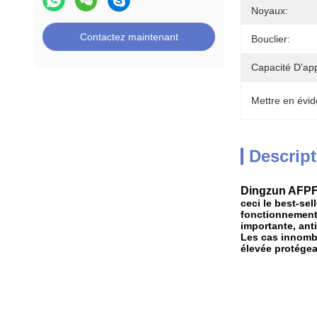
Noyaux:
Contactez maintenant
Bouclier:
Capacité D'ap
Mettre en évid
Descript
Dingzun AFPF 
ceci le best-se
fonctionnement 
importante, anti
Les cas innombra
élevée protégea