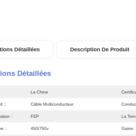
tions Détaillées
Description De Produit
ions Détaillées
La Chine
Certific
t ::
Câble Multiconducteur
Conduct
ation ::
FEP
La Temp
e ::
450/750v
Gaine: