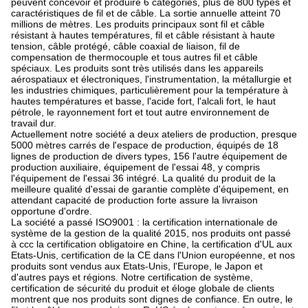
peuvent concevoir et produire 6 catégories, plus de 800 types et
caractéristiques de fil et de câble. La sortie annuelle atteint 70
millions de mètres. Les produits principaux sont fil et câble
résistant à hautes températures, fil et câble résistant à haute
tension, câble protégé, câble coaxial de liaison, fil de
compensation de thermocouple et tous autres fil et câble
spéciaux. Les produits sont très utilisés dans les appareils
aérospatiaux et électroniques, l'instrumentation, la métallurgie et
les industries chimiques, particulièrement pour la température à
hautes températures et basse, l'acide fort, l'alcali fort, le haut
pétrole, le rayonnement fort et tout autre environnement de
travail dur.
Actuellement notre société a deux ateliers de production, presque
5000 mètres carrés de l'espace de production, équipés de 18
lignes de production de divers types, 156 l'autre équipement de
production auxiliaire, équipement de l'essai 48, y compris
l'équipement de l'essai 36 intégré. La qualité du produit de la
meilleure qualité d'essai de garantie complète d'équipement, en
attendant capacité de production forte assure la livraison
opportune d'ordre.
La société a passé ISO9001 : la certification internationale de
système de la gestion de la qualité 2015, nos produits ont passé
à ccc la certification obligatoire en Chine, la certification d'UL aux
Etats-Unis, certification de la CE dans l'Union européenne, et nos
produits sont vendus aux Etats-Unis, l'Europe, le Japon et
d'autres pays et régions. Notre certification de système,
certification de sécurité du produit et éloge globale de clients
montrent que nos produits sont dignes de confiance. En outre, le