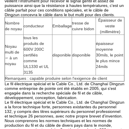
veillent l'instrument pour recevoir le signal gentil et assez de
puissance ainsi que la résistance à hautes températures, c'est un
câble parfait pour ces conditions spéciales, et le câble de
Dingzun concevra le câble dans le but multi pour des clients.
Épaisseur de
Nombre
tresse de
conducteur
Emballage
veste
de noyau
cuivre bidon
(millimètre)
tous les
produits de
épaisseur
Noyau
600V 200C
moyenne
multi de
certifiés
disponible
disponible
30mils, le point
∽ à un
comme
le plus mince
noyau
UL1330 et UL
24mils
3135
Remarques : capable produire selon l'exigence de client
Le fil électrique spécial et le Cable Co., Ltd. de Changhaï Dingzun
comme entreprise de pointe ont été établis en 2005, qui s'est
engagée dans la recherche spéciale de fil et de câble,
développement, conception, fabrication.
Le fil électrique spécial et le Cable Co., Ltd. de Changhaï Dingzun
a la force technique forte, personnes existantes du personnel
132, y compris des titres supérieurs du personnel professionnel
et technique 26 personnes, avec notre propre brevet d'invention.
Nous comprenons les normes techniques et les normes de
production du fil et du câble de divers pays dans le monde,