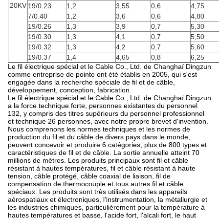
20KV
19/0.23
1,2
3,55
0,6
4,75
7/0.40
1,2
3,6
0,6
4,80
19/0.26
1,3
3,9
0,7
5,30
19/0.30
1,3
4,1
0,7
5,50
19/0.32
1,3
4,2
0,7
5,60
19/0.37
1,4
4,65
0,8
6,25
Le fil électrique spécial et le Cable Co., Ltd. de Changhaï Dingzun
comme entreprise de pointe ont été établis en 2005, qui s'est
engagée dans la recherche spéciale de fil et de câble,
développement, conception, fabrication.
Le fil électrique spécial et le Cable Co., Ltd. de Changhaï Dingzun
a la force technique forte, personnes existantes du personnel
132, y compris des titres supérieurs du personnel professionnel
et technique 26 personnes, avec notre propre brevet d'invention.
Nous comprenons les normes techniques et les normes de
production du fil et du câble de divers pays dans le monde,
peuvent concevoir et produire 6 catégories, plus de 800 types et
caractéristiques de fil et de câble. La sortie annuelle atteint 70
millions de mètres. Les produits principaux sont fil et câble
résistant à hautes températures, fil et câble résistant à haute
tension, câble protégé, câble coaxial de liaison, fil de
compensation de thermocouple et tous autres fil et câble
spéciaux. Les produits sont très utilisés dans les appareils
aérospatiaux et électroniques, l'instrumentation, la métallurgie et
les industries chimiques, particulièrement pour la température à
hautes températures et basse, l'acide fort, l'alcali fort, le haut