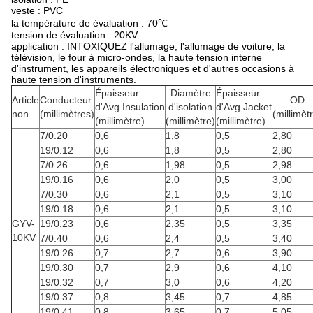
veste : PVC
la température de évaluation : 70℃
tension de évaluation : 20KV
application : INTOXIQUEZ l'allumage, l'allumage de voiture, la
télévision, le four à micro-ondes, la haute tension interne
d'instrument, les appareils électroniques et d'autres occasions à
haute tension d'instruments.
Épaisseur
Diamètre
Épaisseur
Article
Conducteur
OD
d'Avg.Insulation
d'isolation
d'Avg.Jacket
non.
(millimètres)
(millimèt
(millimètre)
(millimètre)
(millimètre)
7/0.20
0,6
1,8
0,5
2,80
19/0.12
0,6
1,8
0,5
2,80
7/0.26
0,6
1,98
0,5
2,98
19/0.16
0,6
2,0
0,5
3,00
7/0.30
0,6
2,1
0,5
3,10
19/0.18
0,6
2,1
0,5
3,10
GYV-
19/0.23
0,6
2,35
0,5
3,35
10KV
7/0.40
0,6
2,4
0,5
3,40
19/0.26
0,7
2,7
0,6
3,90
19/0.30
0,7
2,9
0,6
4,10
19/0.32
0,7
3,0
0,6
4,20
19/0.37
0,8
3,45
0,7
4,85
19/0.41
0,8
3,65
0,7
5,05