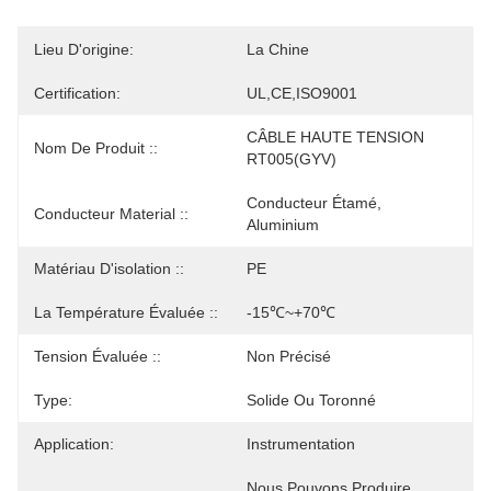
Lieu D'origine:
La Chine
Certification:
UL,CE,ISO9001
CÂBLE HAUTE TENSION 
Nom De Produit ::
RT005(GYV)
Conducteur Étamé, 
Conducteur Material ::
Aluminium
Matériau D'isolation ::
PE
La Température Évaluée ::
-15℃~+70℃
Tension Évaluée ::
Non Précisé
Type:
Solide Ou Toronné
Application:
Instrumentation
Nous Pouvons Produire 