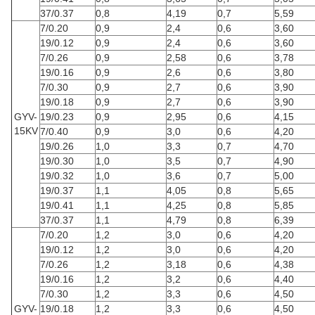
37/0.37
0,8
4,19
0,7
5,59
7/0.20
0,9
2,4
0,6
3,60
19/0.12
0,9
2,4
0,6
3,60
7/0.26
0,9
2,58
0,6
3,78
19/0.16
0,9
2,6
0,6
3,80
7/0.30
0,9
2,7
0,6
3,90
19/0.18
0,9
2,7
0,6
3,90
GYV-
19/0.23
0,9
2,95
0,6
4,15
15KV
7/0.40
0,9
3,0
0,6
4,20
19/0.26
1,0
3,3
0,7
4,70
19/0.30
1,0
3,5
0,7
4,90
19/0.32
1,0
3,6
0,7
5,00
19/0.37
1,1
4,05
0,8
5,65
19/0.41
1,1
4,25
0,8
5,85
37/0.37
1,1
4,79
0,8
6,39
7/0.20
1,2
3,0
0,6
4,20
19/0.12
1,2
3,0
0,6
4,20
7/0.26
1,2
3,18
0,6
4,38
19/0.16
1,2
3,2
0,6
4,40
7/0.30
1,2
3,3
0,6
4,50
GYV-
19/0.18
1,2
3,3
0,6
4,50