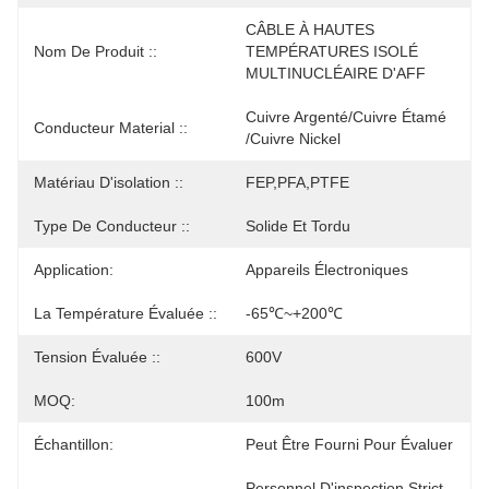
CÂBLE À HAUTES 
Nom De Produit ::
TEMPÉRATURES ISOLÉ 
MULTINUCLÉAIRE D'AFF
Cuivre Argenté/cuivre Étamé 
Conducteur Material ::
/cuivre Nickel
Matériau D'isolation ::
FEP,PFA,PTFE
Type De Conducteur ::
Solide Et Tordu
Application:
Appareils Électroniques
La Température Évaluée ::
-65℃~+200℃
Tension Évaluée ::
600V
MOQ:
100m
Échantillon:
Peut Être Fourni Pour Évaluer
Personnel D'inspection Strict 