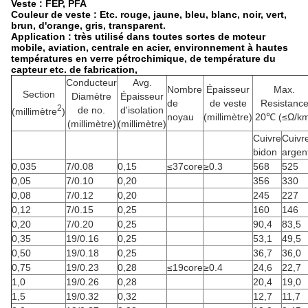
Veste : FEP, PFA
Couleur de veste : Etc. rouge, jaune, bleu, blanc, noir, vert,
brun, d'orange, gris, transparent.
Application : très utilisé dans toutes sortes de moteur
mobile, aviation, centrale en acier, environnement à hautes
températures en verre pétrochimique, de température du
capteur etc. de fabrication,
Conducteur
Avg.
Nombre
Épaisseur
Max.
Section
Diamètre
Épaisseur
de
de veste
Resistanc
2
de no.
d'isolation
(millimètre
)
noyau
(millimètre)
20℃ (≤Ω/k
(millimètre)
(millimètre)
Cuivre
Cuivr
bidon
argen
0,035
7/0.08
0,15
≤37core
≥0.3
568
525
0,05
7/0.10
0,20
356
330
0,08
7/0.12
0,20
245
227
0,12
7/0.15
0,25
160
146
0,20
7/0.20
0,25
90,4
83,5
0,35
19/0.16
0,25
53,1
49,5
0,50
19/0.18
0,25
36,7
36,0
0,75
19/0.23
0,28
≤19core
≥0.4
24,6
22,7
1,0
19/0.26
0,28
20,4
19,0
1,5
19/0.32
0,32
12,7
11,7