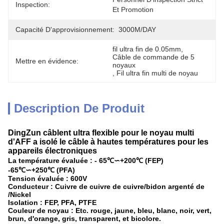
Inspection:
Et Promotion
Capacité D'approvisionnement:
3000M/DAY
fil ultra fin de 0.05mm
, 
Câble de commande de 5 
Mettre en évidence:
noyaux
, 
Fil ultra fin multi de noyau
Description De Produit
DingZun câblent ultra flexible pour le noyau multi
d'AFF a isolé le câble à hautes températures pour les
appareils électroniques
La température évaluée : - 65℃∽+200℃ (FEP)
-65℃∽+250℃ (PFA)
Tension évaluée : 600V
Conducteur : Cuivre de cuivre de cuivre/bidon argenté de
/Nickel
Isolation : FEP, PFA, PTFE
Couleur de noyau : Etc. rouge, jaune, bleu, blanc, noir, vert,
brun, d'orange, gris, transparent, et bicolore.