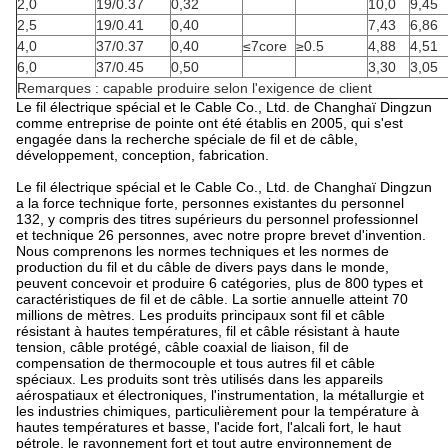
2,0
19/0.37
0,32
10,0
9,45
2,5
19/0.41
0,40
7,43
6,86
4,0
37/0.37
0,40
≤7core
≥0.5
4,88
4,51
6,0
37/0.45
0,50
3,30
3,05
Remarques : capable produire selon l'exigence de client
Le fil électrique spécial et le Cable Co., Ltd. de Changhaï Dingzun
comme entreprise de pointe ont été établis en 2005, qui s'est
engagée dans la recherche spéciale de fil et de câble,
développement, conception, fabrication.
Le fil électrique spécial et le Cable Co., Ltd. de Changhaï Dingzun
a la force technique forte, personnes existantes du personnel
132, y compris des titres supérieurs du personnel professionnel
et technique 26 personnes, avec notre propre brevet d'invention.
Nous comprenons les normes techniques et les normes de
production du fil et du câble de divers pays dans le monde,
peuvent concevoir et produire 6 catégories, plus de 800 types et
caractéristiques de fil et de câble. La sortie annuelle atteint 70
millions de mètres. Les produits principaux sont fil et câble
résistant à hautes températures, fil et câble résistant à haute
tension, câble protégé, câble coaxial de liaison, fil de
compensation de thermocouple et tous autres fil et câble
spéciaux. Les produits sont très utilisés dans les appareils
aérospatiaux et électroniques, l'instrumentation, la métallurgie et
les industries chimiques, particulièrement pour la température à
hautes températures et basse, l'acide fort, l'alcali fort, le haut
pétrole, le rayonnement fort et tout autre environnement de