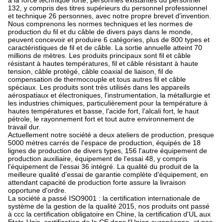
a la force technique forte, personnes existantes du personnel
132, y compris des titres supérieurs du personnel professionnel
et technique 26 personnes, avec notre propre brevet d'invention.
Nous comprenons les normes techniques et les normes de
production du fil et du câble de divers pays dans le monde,
peuvent concevoir et produire 6 catégories, plus de 800 types et
caractéristiques de fil et de câble. La sortie annuelle atteint 70
millions de mètres. Les produits principaux sont fil et câble
résistant à hautes températures, fil et câble résistant à haute
tension, câble protégé, câble coaxial de liaison, fil de
compensation de thermocouple et tous autres fil et câble
spéciaux. Les produits sont très utilisés dans les appareils
aérospatiaux et électroniques, l'instrumentation, la métallurgie et
les industries chimiques, particulièrement pour la température à
hautes températures et basse, l'acide fort, l'alcali fort, le haut
pétrole, le rayonnement fort et tout autre environnement de
travail dur.
Actuellement notre société a deux ateliers de production, presque
5000 mètres carrés de l'espace de production, équipés de 18
lignes de production de divers types, 156 l'autre équipement de
production auxiliaire, équipement de l'essai 48, y compris
l'équipement de l'essai 36 intégré. La qualité du produit de la
meilleure qualité d'essai de garantie complète d'équipement, en
attendant capacité de production forte assure la livraison
opportune d'ordre.
La société a passé ISO9001 : la certification internationale de
système de la gestion de la qualité 2015, nos produits ont passé
à ccc la certification obligatoire en Chine, la certification d'UL aux