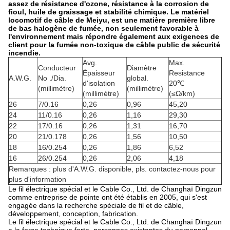
assez de résistance d'ozone, résistance à la corrosion de
fioul, huile de graissage et stabilité chimique. Le matériel
locomotif de câble de Meiyu, est une matière première libre
de bas halogène de fumée, non seulement favorable à
l'environnement mais répondre également aux exigences de
client pour la fumée non-toxique de câble public de sécurité
incendie.
Avg.
Max.
Conducteur
Diamètre
Épaisseur
Resistance
A.W.G.
No ./Dia.
global.
d'isolation
20℃
(millimètre)
(millimètre)
(millimètre)
(≤Ω/km)
26
7/0.16
0,26
0,96
45,20
24
11/0.16
0,26
1,16
29,30
22
17/0.16
0,26
1,31
16,70
20
21/0.178
0,26
1,56
10,50
18
16/0.254
0,26
1,86
6,52
16
26/0.254
0,26
2,06
4,18
Remarques : plus d'A.W.G. disponible, pls. contactez-nous pour
plus d'information
Le fil électrique spécial et le Cable Co., Ltd. de Changhaï Dingzun
comme entreprise de pointe ont été établis en 2005, qui s'est
engagée dans la recherche spéciale de fil et de câble,
développement, conception, fabrication.
Le fil électrique spécial et le Cable Co., Ltd. de Changhaï Dingzun