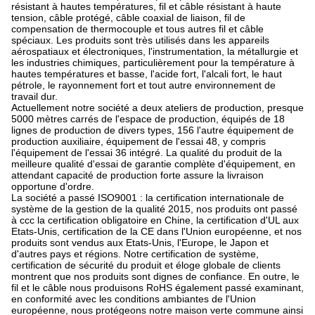
résistant à hautes températures, fil et câble résistant à haute
tension, câble protégé, câble coaxial de liaison, fil de
compensation de thermocouple et tous autres fil et câble
spéciaux. Les produits sont très utilisés dans les appareils
aérospatiaux et électroniques, l'instrumentation, la métallurgie et
les industries chimiques, particulièrement pour la température à
hautes températures et basse, l'acide fort, l'alcali fort, le haut
pétrole, le rayonnement fort et tout autre environnement de
travail dur.
Actuellement notre société a deux ateliers de production, presque
5000 mètres carrés de l'espace de production, équipés de 18
lignes de production de divers types, 156 l'autre équipement de
production auxiliaire, équipement de l'essai 48, y compris
l'équipement de l'essai 36 intégré. La qualité du produit de la
meilleure qualité d'essai de garantie complète d'équipement, en
attendant capacité de production forte assure la livraison
opportune d'ordre.
La société a passé ISO9001 : la certification internationale de
système de la gestion de la qualité 2015, nos produits ont passé
à ccc la certification obligatoire en Chine, la certification d'UL aux
Etats-Unis, certification de la CE dans l'Union européenne, et nos
produits sont vendus aux Etats-Unis, l'Europe, le Japon et
d'autres pays et régions. Notre certification de système,
certification de sécurité du produit et éloge globale de clients
montrent que nos produits sont dignes de confiance. En outre, le
fil et le câble nous produisons RoHS également passé examinant,
en conformité avec les conditions ambiantes de l'Union
européenne, nous protégeons notre maison verte commune ainsi