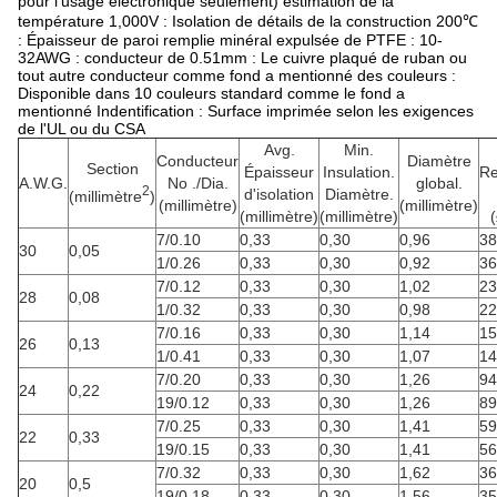
pour l'usage électronique seulement) estimation de la
température 1,000V : Isolation de détails de la construction 200℃
: Épaisseur de paroi remplie minéral expulsée de PTFE : 10-
32AWG : conducteur de 0.51mm : Le cuivre plaqué de ruban ou
tout autre conducteur comme fond a mentionné des couleurs :
Disponible dans 10 couleurs standard comme le fond a
mentionné Indentification : Surface imprimée selon les exigences
de l'UL ou du CSA
Avg.
Min.
Conducteur
Diamètre
Section
Épaisseur
Insulation.
Re
A.W.G.
No ./Dia.
global.
2
d'isolation
Diamètre.
(millimètre
)
(millimètre)
(millimètre)
(millimètre)
(millimètre)
7/0.10
0,33
0,30
0,96
38
30
0,05
1/0.26
0,33
0,30
0,92
36
7/0.12
0,33
0,30
1,02
23
28
0,08
1/0.32
0,33
0,30
0,98
22
7/0.16
0,33
0,30
1,14
15
26
0,13
1/0.41
0,33
0,30
1,07
14
7/0.20
0,33
0,30
1,26
94
24
0,22
19/0.12
0,33
0,30
1,26
89
7/0.25
0,33
0,30
1,41
59
22
0,33
19/0.15
0,33
0,30
1,41
56
7/0.32
0,33
0,30
1,62
36
20
0,5
19/0.18
0,33
0,30
1,56
35