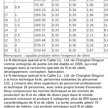
7/0.40
0,33
0,30
1,86
22
18
0,8
19/0.23
0,33
0,30
1,81
23
17
1
19/0.26
0,33
0,30
1,96
18
16
1,3
19/0.30
0,33
0,30
2,16
14
15
1,5
19/0.32
0,33
0,30
2,26
11
14
2
19/0.37
0,33
0,30
2,51
8,
13
2,5
19/0.41
0,33
0,30
2,71
6,
12
3,3
19/0.48
0,33
0,30
3,06
5,
11
4
37/0.37
0,33
0,30
3,25
4,
10
5,3
37/0.43
0,33
0,30
3,67
3,
Remarques : capable produire selon l'exigence de client
Le fil électrique spécial et le Cable Co., Ltd. de Changhaï Dingzun
comme entreprise de pointe ont été établis en 2005, qui s'est
engagée dans la recherche spéciale de fil et de câble,
développement, conception, fabrication.
Le fil électrique spécial et le Cable Co., Ltd. de Changhaï Dingzun
a la force technique forte, personnes existantes du personnel
132, y compris des titres supérieurs du personnel professionnel
et technique 26 personnes, avec notre propre brevet d'invention.
Nous comprenons les normes techniques et les normes de
production du fil et du câble de divers pays dans le monde,
peuvent concevoir et produire 6 catégories, plus de 800 types et
caractéristiques de fil et de câble. La sortie annuelle atteint 70
millions de mètres. Les produits principaux sont fil et câble