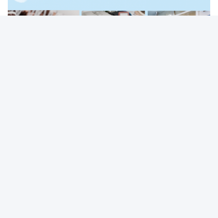
Le fil électrique spécial et le Cable Co., Ltd. de Changhaï Dingzun
a la force technique forte, personnes existantes du personnel
132, y compris des titres supérieurs du personnel professionnel
et technique 26 personnes, avec notre propre brevet d'invention.
Nous comprenons les normes techniques et les normes de
production du fil et du câble de divers pays dans le monde,
peuvent concevoir et produire 6 catégories, plus de 800 types et
caractéristiques de fil et de câble. La sortie annuelle atteint 70
millions de mètres. Les produits principaux sont fil et câble
résistant à hautes températures, fil et câble résistant à haute
tension, câble protégé, câble coaxial de liaison, fil de
compensation de thermocouple et tous autres fil et câble
spéciaux. Les produits sont très utilisés dans les appareils
aérospatiaux et électroniques, l'instrumentation, la métallurgie et
les industries chimiques, particulièrement pour la température à
hautes températures et basse, l'acide fort, l'alcali fort, le haut
pétrole, le rayonnement fort et tout autre environnement de
travail dur.
Actuellement notre société a deux ateliers de production, presque
5000 mètres carrés de l'espace de production, équipés de 18