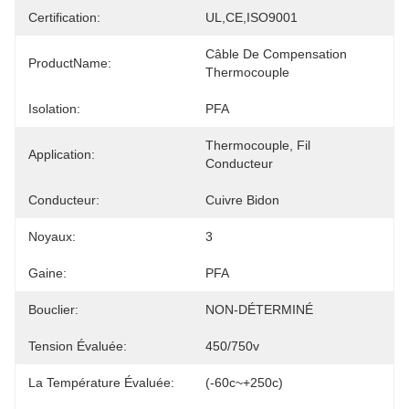
Certification:
UL,CE,ISO9001
Câble De Compensation 
ProductName:
Thermocouple
Isolation:
PFA
Thermocouple, Fil 
Application:
Conducteur
Conducteur:
Cuivre Bidon
Noyaux:
3
Gaine:
PFA
Bouclier:
NON-DÉTERMINÉ
Tension Évaluée:
450/750v
La Température Évaluée:
(-60c~+250c)