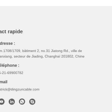
act rapide
dresse :
.1708/1709, bâtiment 2, no.31 Jiatong Rd., ville de
anxiang, secteur de Jiading, Changhaï 201802, Chine
éléphone :
6-21-69900782
mail
atrick@dingzuncable.com