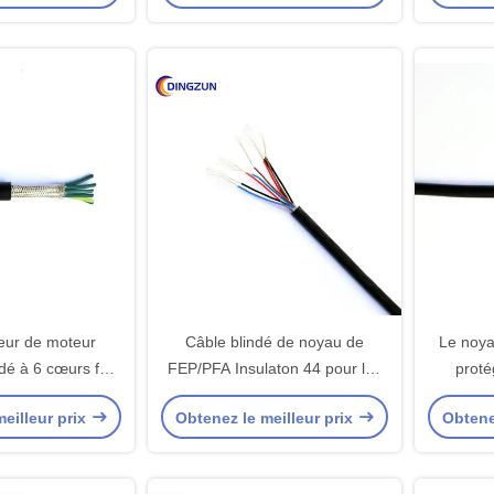
teur de moteur
Câble blindé de noyau de
Le noya
ndé à 6 cœurs fep
FEP/PFA Insulaton 44 pour les
proté
solé
moteurs à hautes températures
moteurs 
eilleur prix
Obtenez le meilleur prix
Obtene