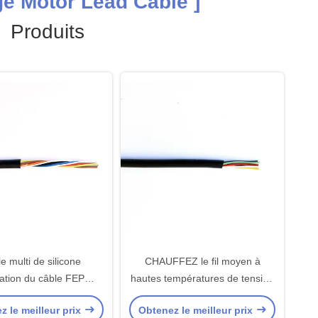
e Motor Lead Cable ]
Produits
e multi de silicone
CHAUFFEZ le fil moyen à
lation du câble FEP
hautes températures de tension
e de moteur du noyau
de 205 noyaux de MC 6
z le meilleur prix
Obtenez le meilleur prix
6awg du noyau 9
FEP/PFA Insulaton