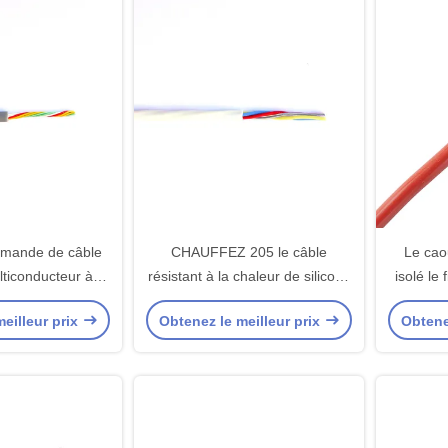
mande de câble
CHAUFFEZ 205 le câble
Le cao
lticonducteur à 7
résistant à la chaleur de silicone
isolé le 
ucteurs
des noyaux 4x16AWG FEP de
l
eilleur prix
Obtenez le meilleur prix
Obtene
MC 4 pour le fil de connexion de
moteur