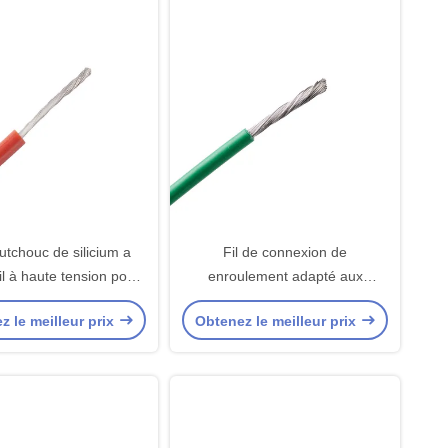
utchouc de silicium a
Fil de connexion de
fil à haute tension pour
enroulement adapté aux
'instrumentation
besoins du client de signal de
z le meilleur prix
Obtenez le meilleur prix
moteur ignifuge ferroviaire de
câble