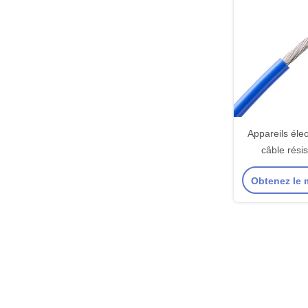
Appareils éle
câble rési
températu
Obtenez le m