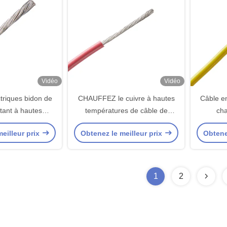
Vidéo
Vidéo
ctriques bidon de
CHAUFFEZ le cuivre à hautes
Câble en
stant à hautes
températures de câble de
cha
res de cuivre
silicone échoué 180 par
tempér
eilleur prix
Obtenez le meilleur prix
Obtene
solides/cuivre bidon
1
2