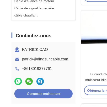
Câble d'avance de moteur
Câble de signal ferroviaire
câble chauffant
Contactez-nous
PATRICK CAO
patrick@dingzuncable.com
+8618019377761
Fil conduc
multicœur bli
i
Obtenez le m
Contactez maintenant