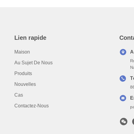
Lien rapide
Cont
Maison
A
Rm
Au Sujet De Nous
N
Produits
T
Nouvelles
8
Cas
E
Contactez-Nous
p