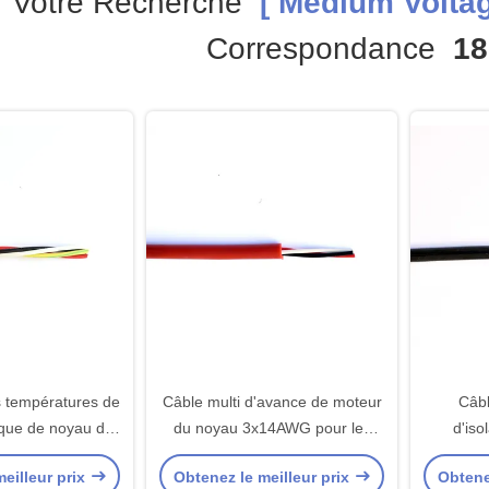
Votre Recherche
[ Medium Voltag
Correspondance
18
s températures de
Câble multi d'avance de moteur
Câbl
ique de noyau du
du noyau 3x14AWG pour les
d'iso
re d'avance de
appareils électroniques
d'avanc
eilleur prix
Obtenez le meilleur prix
Obtene
teur
9x1