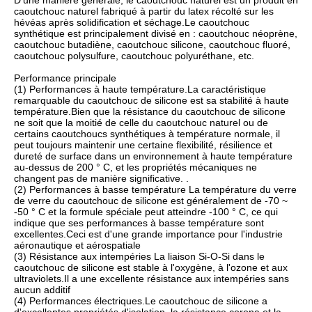
D'une manière générale, le caoutchouc naturel est un produit en
caoutchouc naturel fabriqué à partir du latex récolté sur les
hévéas après solidification et séchage.Le caoutchouc
synthétique est principalement divisé en : caoutchouc néoprène,
caoutchouc butadiène, caoutchouc silicone, caoutchouc fluoré,
caoutchouc polysulfure, caoutchouc polyuréthane, etc.
Performance principale
(1) Performances à haute température.La caractéristique
remarquable du caoutchouc de silicone est sa stabilité à haute
température.Bien que la résistance du caoutchouc de silicone
ne soit que la moitié de celle du caoutchouc naturel ou de
certains caoutchoucs synthétiques à température normale, il
peut toujours maintenir une certaine flexibilité, résilience et
dureté de surface dans un environnement à haute température
au-dessus de 200 ° C, et les propriétés mécaniques ne
changent pas de manière significative. .
(2) Performances à basse température La température du verre
de verre du caoutchouc de silicone est généralement de -70 ~
-50 ° C et la formule spéciale peut atteindre -100 ° C, ce qui
indique que ses performances à basse température sont
excellentes.Ceci est d'une grande importance pour l'industrie
aéronautique et aérospatiale
(3) Résistance aux intempéries La liaison Si-O-Si dans le
caoutchouc de silicone est stable à l'oxygène, à l'ozone et aux
ultraviolets.Il a une excellente résistance aux intempéries sans
aucun additif
(4) Performances électriques.Le caoutchouc de silicone a