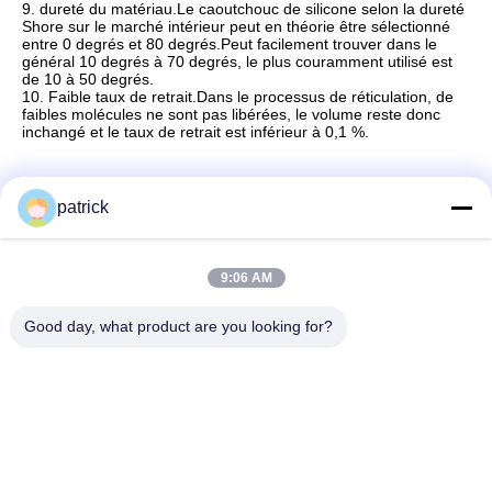
9. dureté du matériau.Le caoutchouc de silicone selon la dureté
Shore sur le marché intérieur peut en théorie être sélectionné
entre 0 degrés et 80 degrés.Peut facilement trouver dans le
général 10 degrés à 70 degrés, le plus couramment utilisé est
de 10 à 50 degrés.
10. Faible taux de retrait.Dans le processus de réticulation, de
faibles molécules ne sont pas libérées, le volume reste donc
inchangé et le taux de retrait est inférieur à 0,1 %.
patrick
Contact rapide
9:06 AM
Adresse :
Good day, what product are you looking for?
Rm.1708/1709, bâtiment 2, no.31 Jiatong Rd., ville de
Nanxiang, secteur de Jiading, Changhaï 201802, Chine
Téléphone :
86-21-69900782
Email