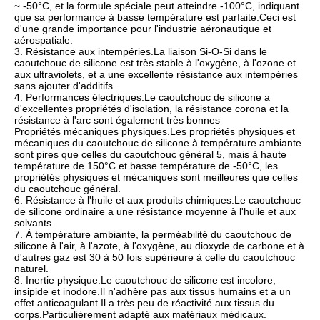
~ -50°C, et la formule spéciale peut atteindre -100°C, indiquant
que sa performance à basse température est parfaite.Ceci est
d'une grande importance pour l'industrie aéronautique et
aérospatiale.
3. Résistance aux intempéries.La liaison Si-O-Si dans le
caoutchouc de silicone est très stable à l'oxygène, à l'ozone et
aux ultraviolets, et a une excellente résistance aux intempéries
sans ajouter d'additifs.
4. Performances électriques.Le caoutchouc de silicone a
d'excellentes propriétés d'isolation, la résistance corona et la
résistance à l'arc sont également très bonnes
Propriétés mécaniques physiques.Les propriétés physiques et
mécaniques du caoutchouc de silicone à température ambiante
sont pires que celles du caoutchouc général 5, mais à haute
température de 150°C et basse température de -50°C, les
propriétés physiques et mécaniques sont meilleures que celles
du caoutchouc général.
6. Résistance à l'huile et aux produits chimiques.Le caoutchouc
de silicone ordinaire a une résistance moyenne à l'huile et aux
solvants.
7. À température ambiante, la perméabilité du caoutchouc de
silicone à l'air, à l'azote, à l'oxygène, au dioxyde de carbone et à
d'autres gaz est 30 à 50 fois supérieure à celle du caoutchouc
naturel.
8. Inertie physique.Le caoutchouc de silicone est incolore,
insipide et inodore.Il n'adhère pas aux tissus humains et a un
effet anticoagulant.Il a très peu de réactivité aux tissus du
corps.Particulièrement adapté aux matériaux médicaux.